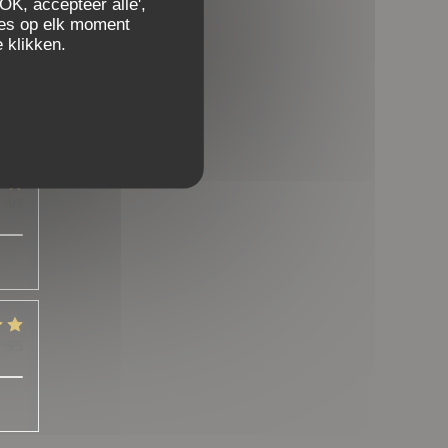
OK, accepteer alle',
zes op elk moment
 klikken.
:
5
/5
:
4
/5
:
5
/5