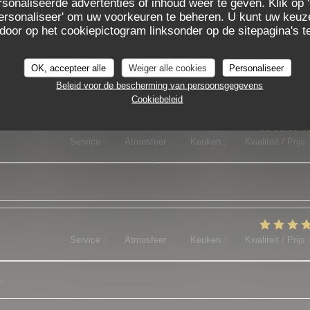
sonaliseerde advertenties of inhoud weer te geven. Klik op '
 'Personaliseer' om uw voorkeuren te beheren. U kunt uw keu
 door op het cookiepictogram linksonder op de sitepagina's te
Service
:
5
/5
Atmosfeer
:
5
/5
Keuken
:
5
/5
Kwaliteit / Prijs
OK, accepteer alle
Weiger alle cookies
Personaliseer
es plats sont o top
Beleid voor de bescherming van persoonsgegevens
Cookiebeleid
Service
:
5
/5
Atmosfeer
:
5
/5
Keuken
:
5
/5
Kwaliteit / Prijs
Service
:
5
/5
Atmosfeer
:
5
/5
Keuken
:
5
/5
Kwaliteit / Prijs
e