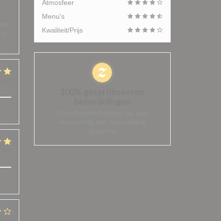
Atmosfeer
Menu's
ène
Kwaliteit/Prijs
ons
:
5
/5
100% gecertificeerde
beoordelingen
Onze klanten hebben na hun
reservering een beoordeling
gegeven
:
5
/5