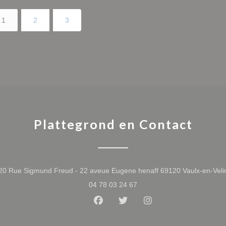
1
2
3
Plattegrond en Contact
20 Rue Sigmund Freud - 22 aveue Eugene henaff 69120 Vaulx-en-Veli
04 78 03 24 67
Facebook ((opent in een nieuw 
Twitter ((opent in een nie
Instagram ((opent i