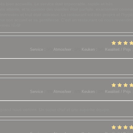
ès bien accueillis. Le service était impeccable, rapide et très
ans attente, et la cuisson des viandes était parfaite, exactement comme
éreuses et tout était délicieux. Le restaurant est très propre et l'hygi
our son accueil et sa gentillesse. C'est un restaurant où nous reviendr
ermés !👍💯
Service
:
5
/5
Atmosfeer
:
5
/5
Keuken
:
5
/5
Kwaliteit / Prijs
Service
:
5
/5
Atmosfeer
:
5
/5
Keuken
:
5
/5
Kwaliteit / Prijs
r quand nous venons. Un super chef et une superbe équipe.