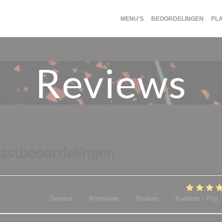
MENU'S
BEOORDELINGEN
PL
Reviews
astbeoordelingen
Service
:
5
/5
Atmosfeer
:
5
/5
Keuken
:
5
/5
Kwaliteit / Prijs