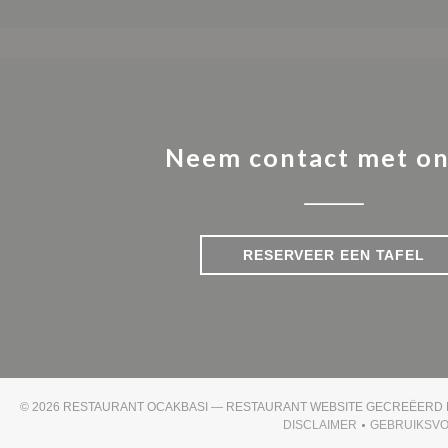
Neem contact met on
RESERVEER EEN TAFEL
© 2026 RESTAURANT OCAKBASI — RESTAURANT WEBSITE GECREËERD
DISCLAIMER
GEBRUIKSV
((OPENT IN EEN NIE