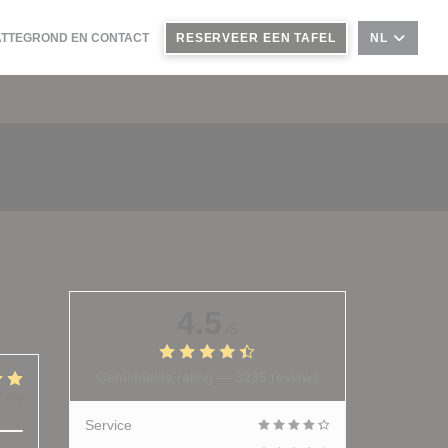
ATTEGROND EN CONTACT
RESERVEER EEN TAFEL
NL
4.5
/5
Gemiddelde rating —
3235 reviews
:
5
/5
Service