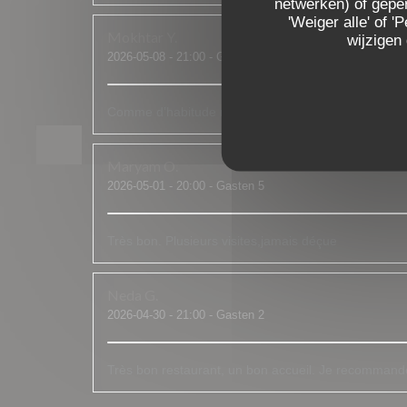
netwerken) of geper
'Weiger alle' of
Mokhtar
Y
wijzigen
2026-05-08
- 21:00 - Gasten 2
Comme d’habitude rien à dire. Le personne comme l
Maryam
O
2026-05-01
- 20:00 - Gasten 5
Très bon. Plusieurs visites,jamais déçue
Neda
G
2026-04-30
- 21:00 - Gasten 2
Très bon restaurant, un bon accueil. Je recommand