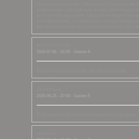
Une excellente soirée ! Nous étions 7 et avons été tr
professionnel. Les plats sont arrivés bien chauds, s
nous l'avions demandée. Les portions étaient très gén
est irréprochable. Un grand merci à toute l'équipe p
très souvent et que nous recommandons les yeux f
MOHAMED
A
2026-07-06
- 20:00 - Gasten 6
Excellent repas en famille, accueil chaleureux.
Cheikhou
D
2026-06-25
- 20:00 - Gasten 5
C’est toujours un moment exceptionnel et du plaisi
Josiane
K