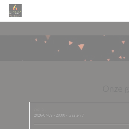
Cookies beheer paneel
Onze g
Asli
S
2026-07-09
- 20:00 - Gasten 7