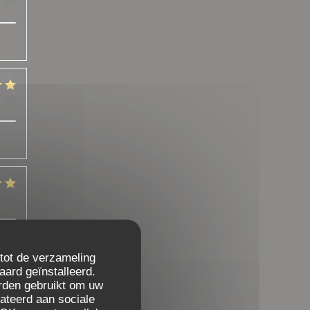
:
4
/5
:
5
/5
:
5
/5
 tot de verzameling
aard geïnstalleerd.
rden gebruikt om uw
:
5
/5
elateerd aan sociale