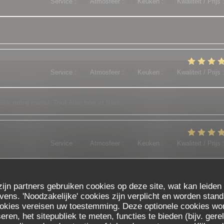
Service
:
4
/5
Atmosfeer
:
4
/5
Keuken
:
4
/5
Kwaliteit / Prijs
Service
:
5
/5
Atmosfeer
:
5
/5
Keuken
:
5
/5
Kwaliteit / Prijs
sir notre menu. Tout était bon et frais.
Service
:
5
/5
Atmosfeer
:
4
/5
Keuken
:
5
/5
Kwaliteit / Prijs
est les meilleurs !!! N'hésitez pas c est top !
zijn partners gebruiken cookies op deze site, wat kan leiden
ns. 'Noodzakelijke' cookies zijn verplicht en worden stand
ookies vereisen uw toestemming. Deze optionele cookies wo
Service
:
5
/5
Atmosfeer
:
5
/5
Keuken
:
5
/5
Kwaliteit / Prijs
eren, het sitepubliek te meten, functies te bieden (bijv. ger