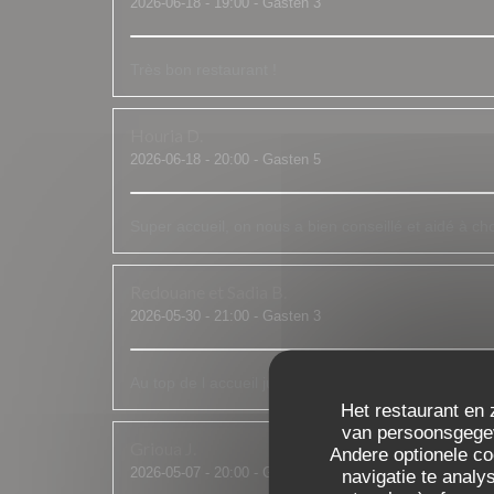
2026-06-18
- 19:00 - Gasten 3
Très bon restaurant !
Houria
D
2026-06-18
- 20:00 - Gasten 5
Super accueil, on nous a bien conseillé et aidé à choi
Redouane et Sadia
B
2026-05-30
- 21:00 - Gasten 3
Au top de l accueil jusqu'aux assiettes bien garnies c 
Het restaurant en 
van persoonsgegeve
Grioua
J
Andere optionele c
2026-05-07
- 20:00 - Gasten 2
navigatie te analys