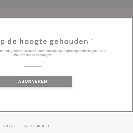
p de hoogte gehouden
*
sbrief om gepersonaliseerde communicatie en marketingaanbiedingen per e-
mail van ons te ontvangen.
ABONNEREN
ELEID
TOEGANKELIJKHEID
(OPENT IN EEN NIEUW VENSTER))
((OPENT IN EEN NIEUW VENSTER))