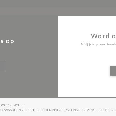
Word o
s op
Schrijf je in op onze nieuw
((OPENT IN EEN NIEUW VENSTER))
 DOOR
ZENCHEF
OORWAARDEN
BELEID BESCHERMING PERSOONSGEGEVENS
COOKIES B
UW VENSTER))
((OPENT IN EEN NIEUW VENSTER))
((OPENT IN EEN NIEUW VENSTER))
(