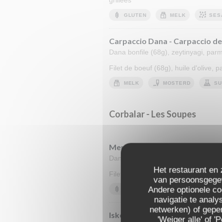
grillées
GLUTEN
MELK
SES
Carpaccio Dana - Carpaccio d
Dana bonfile (68g), zeytinyagi, parm
Filet de boeuf (68g), huile d'olive,
MELK
MOSTERD
SU
Corbalar - Les Soupes
Mercimek Corbasi - Soupe de le
Dana bonfile (68g), zeytunyagi, parm
Het restaurant en 
Filet de boeuf (68g), huile d'olive,
van persoonsgegeve
Andere optionele c
GLUTEN
navigatie te analys
netwerken) of geper
Iskembe Corbasi - Soupe de tri
'Weiger alle' of