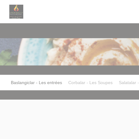
Cookies beheer paneel
Baslangiclar - Les entrées
Corbalar - Les Soupes
Salatalar 