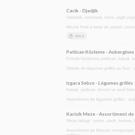
Cacik - Djadjik
Salatalik, sarimsak, nane, yagh yog
Mezzé froid à base de yaourt, conc
MELK
Patlican Közleme - Aubergines 
Firinda közlenmis patlican, kabak, ki
Salade de légumes grillés au four : a
Izgara Sebze - Légumes grillés
Kabak, patlican, kirmizi ve yesil bi
Assortiment de légumes grillés : au
Karisik Meze - Assortiment de
Meze tabagi : ezme, cacik, humus, 
Assortiment de Mezzés comportant un