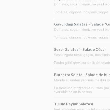
Domates, sogan, kirmizi ve yesil bi
Tomates, oignons, poivrons rouges,
Gavurdagi Salatasi - Salade "
Domates, sogan, kirmizi ve yesil bib
Tomates, oignons, poivrons rouges, 
Sezar Salatasi - Salade César
Soslu izgara tavuk gogsu, mevsimine g
Poulet grillé servi sur un lit de sal
Burratta Salata - Salade de bu
Manda sülünden yapilmis meshur burra
La fameuse mozzarella Burrata (au la
*Variable selon la saison
Tulum Peynir Salatasi
Inek sütünden yapılmış tulum peyniri, 