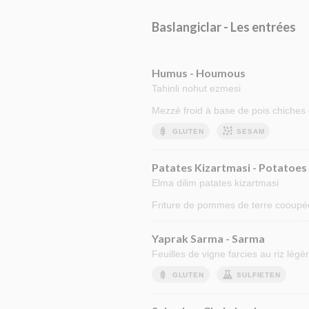
Baslangiclar - Les entrées
Humus - Houmous
Tahinli nohut ezmesi
Mezzé froid à base de pois chiches
GLUTEN
SESAM
Patates Kizartmasi - Potatoes
Elma dilim patates kizartmasi
Friture de pommes de terre cooupée
Yaprak Sarma - Sarma
Feuilles de vigne farcies au riz lég
GLUTEN
SULFIETEN