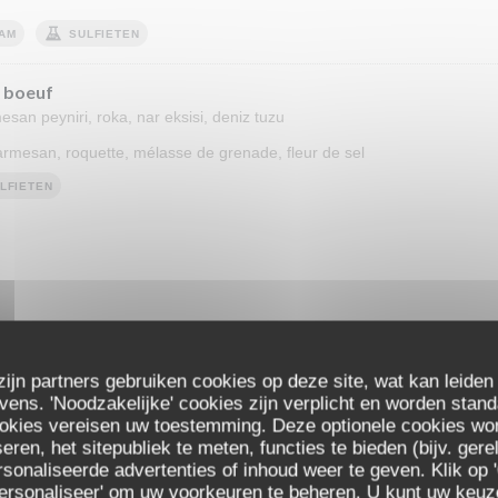
AM
SULFIETEN
e boeuf
esan peyniri, roka, nar eksisi, deniz tuzu
 parmesan, roquette, mélasse de grenade, fleur de sel
LFIETEN
ntilles rouges
esan peyniri, roka nar eksisi, deniz tuzu
zijn partners gebruiken cookies op deze site, wat kan leiden
 parmesan, roquette, mélasse de grenade, fleur de sel
ns. 'Noodzakelijke' cookies zijn verplicht en worden stand
ookies vereisen uw toestemming. Deze optionele cookies wo
eren, het sitepubliek te meten, functies te bieden (bijv. ger
sonaliseerde advertenties of inhoud weer te geven. Klik op '
pes (Veau)
 'Personaliseer' om uw voorkeuren te beheren. U kunt uw keu