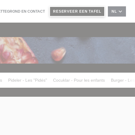
ATTEGROND EN CONTACT
RESERVEER EEN TAFEL
NL
es
Pideler - Les "Pidés"
Cocuklar - Pour les enfants
Burger - Les