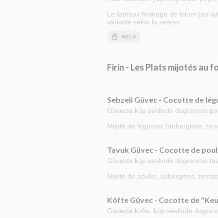
Le fameux fromage de tulum (au lait 
variable selon la saison
MELK
Firin - Les Plats mijotés au f
Sebzeli Güvec - Cocotte de lé
Güvecte küp seklinde dogranmis patli
Mijoté de légumes (aubergines, tomat
Tavuk Güvec - Cocotte de poul
Güvecte küp seklinde dogranmis tavuk 
Mijoté de poulet, aubergines, tomate
Köfte Güvec - Cocotte de "Keu
Güvecte köfte, küp seklinde dogranmis