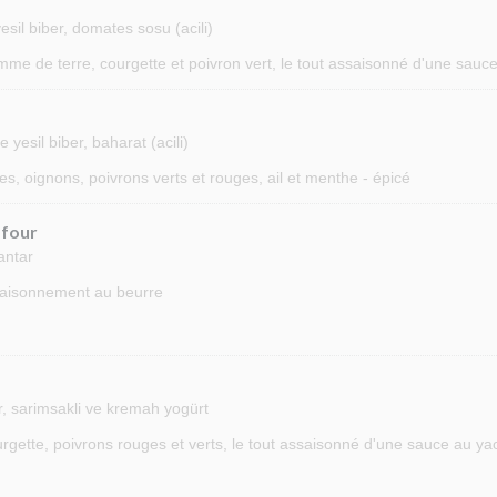
esil biber, domates sosu (acili)
me de terre, courgette et poivron vert, le tout assaisonné d'une sauc
yesil biber, baharat (acili)
s, oignons, poivrons verts et rouges, ail et menthe - épicé
 four
antar
saisonnement au beurre
er, sarimsakli ve kremah yogürt
gette, poivrons rouges et verts, le tout assaisonné d'une sauce au yaou