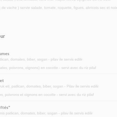
de vache ) servie salade, tomate, roquette, figues, abricots sec et no
our
gumes
can, domates, biber, sogan - pilav ile servis edilir
es, poivrons, oignons) en cocotte - servi avec du riz pilaf
et
eti, patlican, domates, biber, sogan - Pilav ile servis edilir
s, poivrons et oignons en cocotte - servi avec du riz pilaf
ftés"
 patlican, domates, biber, sogan - pilav ile servis edilir