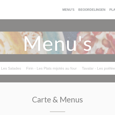
MENU'S
BEOORDELINGEN
PL
Menu's
- Les Salades
Firin - Les Plats mijotés au four
Tavalar - Les poêlé
Carte & Menus