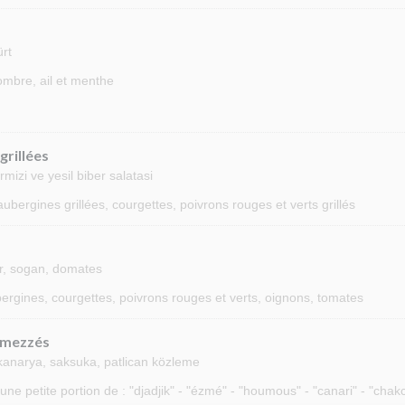
ürt
ombre, ail et menthe
grillées
rmizi ve yesil biber salatasi
ubergines grillées, courgettes, poivrons rouges et verts grillés
ber, sogan, domates
bergines, courgettes, poivrons rouges et verts, oignons, tomates
 mezzés
kanarya, saksuka, patlican közleme
e petite portion de : "djadjik" - "ézmé" - "houmous" - "canari" - "cha