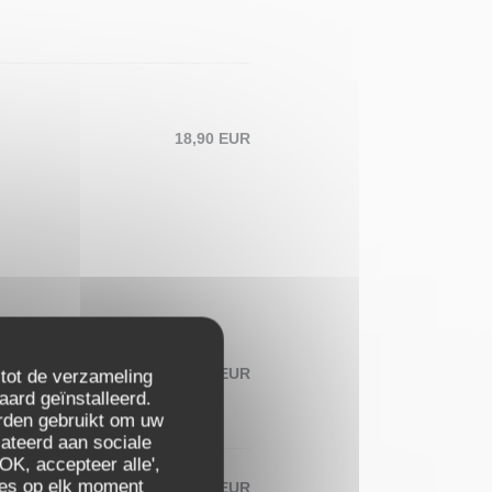
18,90 EUR
7,00 EUR
 tot de verzameling
aard geïnstalleerd.
rden gebruikt om uw
elateerd aan sociale
OK, accepteer alle',
zes op elk moment
7,50 EUR