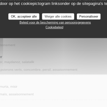
èrement relevé (épices douces)
 door op het cookiepictogram linksonder op de sitepagina's te
OK, accepteer alle
Weiger alle cookies
Personaliseer
Beleid voor de bescherming van persoonsgegevens
Cookiebeleid
aisonement
er
er, maydanoz, salatalik
 poivrons verts, concombre, persil, assaisonnement
umurta, misir
, maïs, assaisonnement