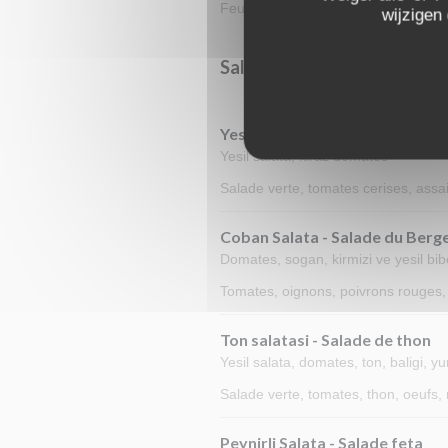
Feuilles de vigne farcies au riz lég
wijzigen
Salatalar - Les Salades
Yesil Salata - Salade verte
Yesil salata, kiraz domates
Salade verte, tomates cerises, ass
Coban Salata - Salade du Berg
Domates, sogan, kirmizi ve yesil bib
Tomates, oignons, poivrons rouges,
Ton salatasi - Salade de thon
Yesil salata, domates, ton, baligi, y
Salade verte, tomates, thon, oeufs
Peynirli Salata - Salade feta