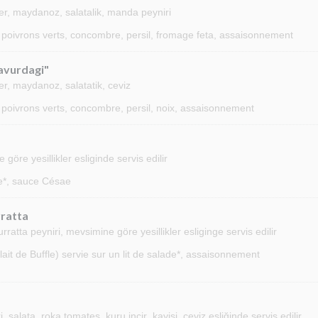
ber, maydanoz, salatalik, manda peyniri
 poivrons verts, concombre, persil, fromage feta, assaisonnement
Gavurdagi"
er, maydanoz, salatatik, ceviz
poivrons verts, concombre, persil, noix, assaisonnement
öre yesillikler esliginde servis edilir
ade*, sauce Césae
rratta
tta peyniri, mevsimine göre yesillikler esliginge servis edilir
it de Buffle) servie sur un lit de salade*, assaisonnement
salata ,roka tomates, kuru incir ,kayisi ,ceviz eşliğinde servis edilir