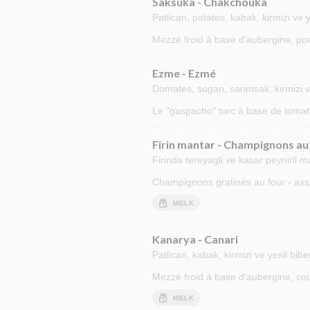
Saksuka - Chakchouka
Patlican, patates, kabak, kirmizi ve y
Mezzé froid à base d'aubergine, pom
Ezme - Ezmé
Domates, sogan, sarimsak, kirmizi ve 
Le "gaspacho" turc à base de tomate
Firin mantar - Champignons au
Firinda tereyagli ve kasar peynirli m
Champignons gratinés au four - as
MELK
Kanarya - Canari
Patlican, kabak, kirmizi ve yesil bib
Mezzé froid à base d'aubergine, cour
MELK