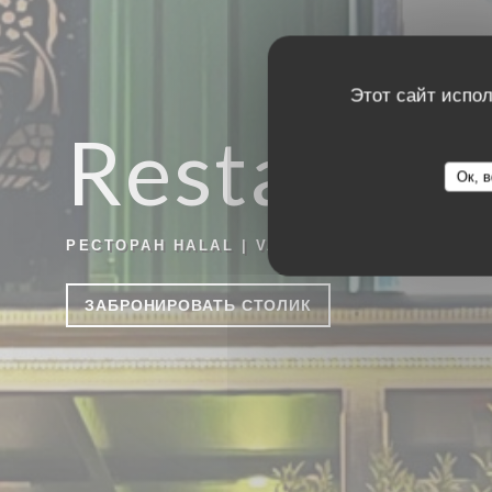
Этот сайт испол
Restauran
Ок, в
РЕСТОРАН HALAL
|
VAULX-EN-VELIN
ЗАБРОНИРОВАТЬ СТОЛИК