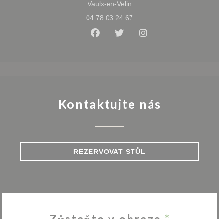
((otevře se v novém okně))
Vaulx-en-Velin
04 78 03 24 67
Facebook ((otevře se v novém 
Twitter ((otevře se v nov
Instagram ((otevře
Kontaktujte nás
REZERVOVAT STŮL
Zůstaňte v obraze
*