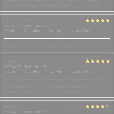
sa gentillesse. C'est un restaurant où nous reviendrons très
souvent et que nous recommandons les yeux fermés !👍💯
MOHAMED
A
2026-07-06
- 20:00 - Hosté 6
Služba
:
5
/5
Atmosféra
:
5
/5
Kuchyně
:
5
/5
Kvalita / Cena
:
5
/5
Excellent repas en famille, accueil chaleureux.
Cheikhou
D
2026-06-25
- 20:00 - Hosté 5
Služba
:
5
/5
Atmosféra
:
5
/5
Kuchyně
:
5
/5
Kvalita / Cena
:
5
/5
C’est toujours un moment exceptionnel et du plaisir quand nous
venons. Un super chef et une superbe équipe.
Josiane
K
2026-06-18
- 19:00 - Hosté 3