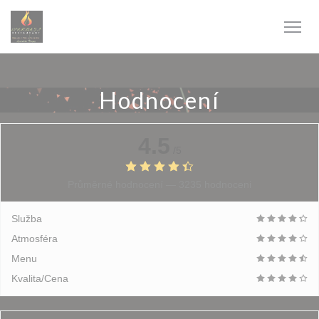
Panel pro správu cookies
Hodnocení
4.5
/5
Průměrné hodnocení —
3235 hodnoceni
Služba
Atmosféra
Menu
Kvalita/Cena