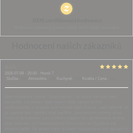
100% certifikovaná hodnocení
Hodnocení poskytují pouze klienti, kteří učinili rezervace
Hodnocení našich zákazníků
Asli
S
2026-07-09
- 20:00 - Hosté 7
Služba
:
5
/5
Atmosféra
:
5
/5
Kuchyně
:
5
/5
Kvalita / Cena
:
5
/5
Une excellente soirée ! Nous étions 7 et avons été très bien
accueillis. Le service était impeccable, rapide et très
professionnel. Les plats sont arrivés bien chauds, sans attente, et
la cuisson des viandes était parfaite, exactement comme nous
l'avions demandée. Les portions étaient très généreuses et tout
était délicieux. Le restaurant est très propre et l'hygiène est
irréprochable. Un grand merci à toute l'équipe pour son accueil et