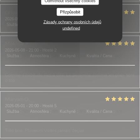
Odmítnout všechny cookies
Grioua
J
Přizpůsobit
2026-05-07
- 20:00 - Hosté 2
Zásady ochrany osobních údajů
Služba
:
5
/5
Atmosféra
:
5
/5
Kuchyně
:
5
/5
Kvalita / Cena
:
5
/5
undefined
Mokhtar
Y
2026-05-08
- 21:00 - Hosté 2
Služba
:
5
/5
Atmosféra
:
5
/5
Kuchyně
:
5
/5
Kvalita / Cena
:
5
/5
Comme d’habitude rien à dire. Le personne comme les plats sont
o top
Maryam
O
2026-05-01
- 20:00 - Hosté 5
Služba
:
5
/5
Atmosféra
:
5
/5
Kuchyně
:
5
/5
Kvalita / Cena
:
4
/5
Très bon. Plusieurs visites,jamais déçue