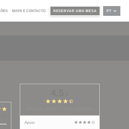
ÇÕES
MAPA E CONTACTO
RESERVAR UMA MESA
PT
4.5
/5
Avaliação média —
3235 avaliações
:
5
/5
Apoio