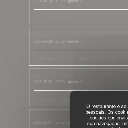
2026-06-18
- 19:00 - guests 3
Très bon restaurant !
Houria
D
2026-06-18
- 20:00 - guests 5
Super accueil, on nous a bien conseillé et aidé à choi
Redouane et Sadia
B
2026-05-30
- 21:00 - guests 3
Au top de l accueil jusqu'aux assiettes bien garnies c 
O restaurante e seu
pessoais. Os cooki
Grioua
J
cookies opcionai
2026-05-07
- 20:00 - guests 2
sua navegação, med