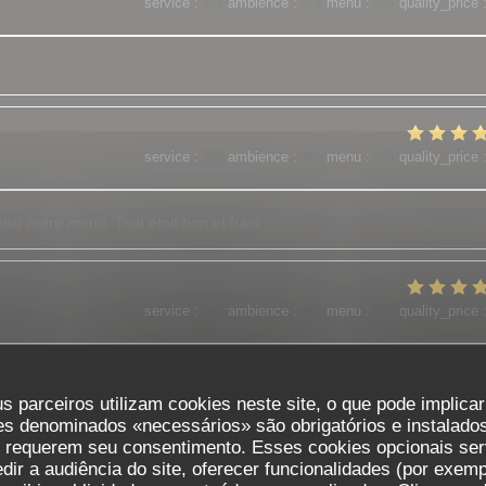
service
:
4
/5
ambience
:
4
/5
menu
:
4
/5
quality_price
service
:
5
/5
ambience
:
5
/5
menu
:
5
/5
quality_price
sir notre menu. Tout était bon et frais.
service
:
5
/5
ambience
:
4
/5
menu
:
5
/5
quality_price
est les meilleurs !!! N'hésitez pas c est top !
s parceiros utilizam cookies neste site, o que pode implica
es denominados «necessários» são obrigatórios e instalados
s requerem seu consentimento. Esses cookies opcionais ser
service
:
5
/5
ambience
:
5
/5
menu
:
5
/5
quality_price
ir a audiência do site, oferecer funcionalidades (por exemp