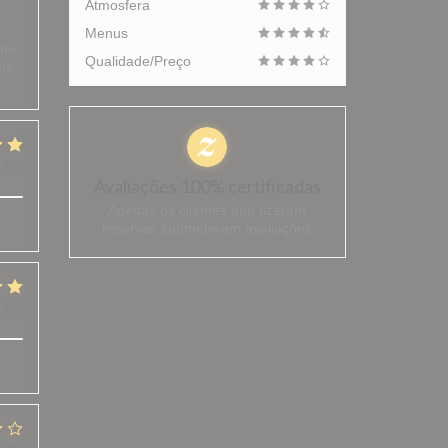
Atmosfera
Menus
ène
Qualidade/Preço
ons
:
5
/5
Avaliações 100% certificadas
Apenas os clientes que fizeram
reservas submeteram avaliações
:
5
/5