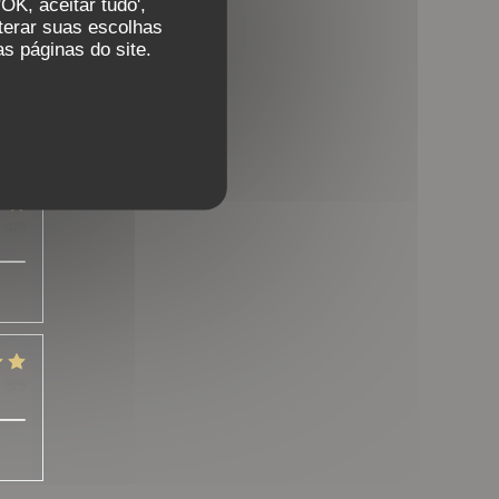
OK, aceitar tudo',
lterar suas escolhas
s páginas do site.
:
5
/5
:
4
/5
:
5
/5