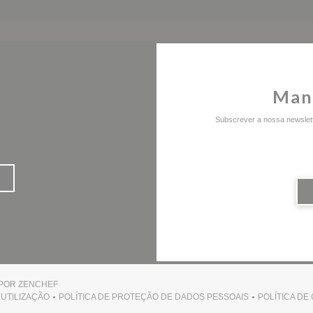
Man
Subscrever a nossa newslett
((ABRE NUMA NOVA JANELA))
 POR
ZENCHEF
UTILIZAÇÃO
POLÍTICA DE PROTEÇÃO DE DADOS PESSOAIS
POLÍTICA DE
JANELA))
((ABRE NUMA NOVA JANELA))
((ABRE NUMA NOVA JANELA))
(