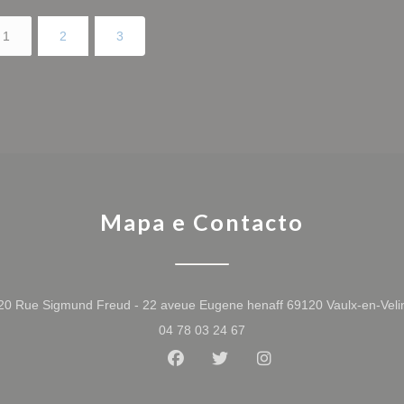
1
2
3
Mapa e Contacto
20 Rue Sigmund Freud - 22 aveue Eugene henaff 69120 Vaulx-en-Veli
04 78 03 24 67
Facebook ((abre numa nova jan
Twitter ((abre numa nova 
Instagram ((abre n