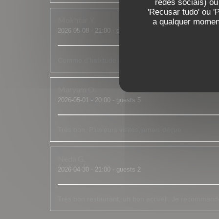
redes sociais) ou
'Recusar tudo' ou '
Mokhtar
Y
a qualquer moment
2026-05-08
- 21:00 - guests 2
Comme d’habitude rien à dire. Le personne comme l
Maryam
O
2026-05-01
- 20:00 - guests 5
Très bon. Plusieurs visites,jamais déçue
Neda
G
2026-04-30
- 21:00 - guests 2
Très bon restaurant, un bon accueil. Je recommand