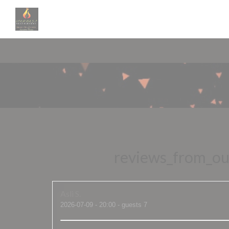
Painel de Gerenciamento de Cookies
reviews_from_our
Asli
S
2026-07-09
- 20:00 - guests 7