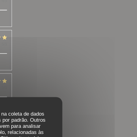
:
4
/5
:
5
/5
:
5
/5
r na coleta de dados
 por padrão. Outros
vem para analisar
:
5
/5
lo, relacionadas às