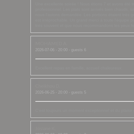
Une excellente soirée ! Nous étions 7 et avons été tr
professionnel. Les plats sont arrivés bien chauds, s
nous l'avions demandée. Les portions étaient très gén
est irréprochable. Un grand merci à toute l'équipe p
très souvent et que nous recommandons les yeux f
MOHAMED
A
2026-07-06
- 20:00 - guests 6
Excellent repas en famille, accueil chaleureux.
Cheikhou
D
2026-06-25
- 20:00 - guests 5
C’est toujours un moment exceptionnel et du plaisi
Josiane
K