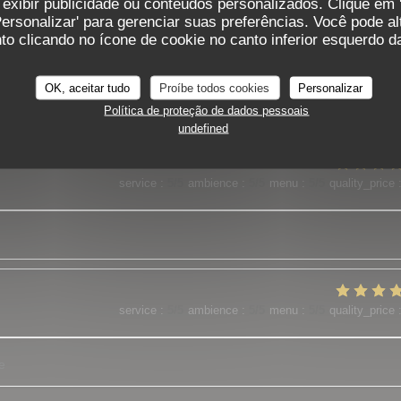
 exibir publicidade ou conteúdos personalizados. Clique em '
Personalizar' para gerenciar suas preferências. Você pode a
o clicando no ícone de cookie no canto inferior esquerdo da
service
:
5
/5
ambience
:
5
/5
menu
:
5
/5
quality_price
OK, aceitar tudo
Proíbe todos cookies
Personalizar
es plats sont o top
Política de proteção de dados pessoais
undefined
service
:
5
/5
ambience
:
5
/5
menu
:
5
/5
quality_price
service
:
5
/5
ambience
:
5
/5
menu
:
5
/5
quality_price
e