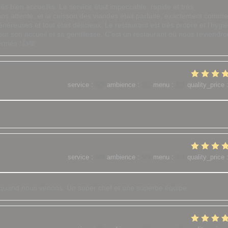
ès bien accueillis. Le service était impeccable, rapide et très
ans attente, et la cuisson des viandes était parfaite, exactement comme
éreuses et tout était délicieux. Le restaurant est très propre et l'hygi
our son accueil et sa gentillesse. C'est un restaurant où nous reviendr
ermés !👍💯
service
:
5
/5
ambience
:
5
/5
menu
:
5
/5
quality_price
service
:
5
/5
ambience
:
5
/5
menu
:
5
/5
quality_price
r quand nous venons. Un super chef et une superbe équipe.