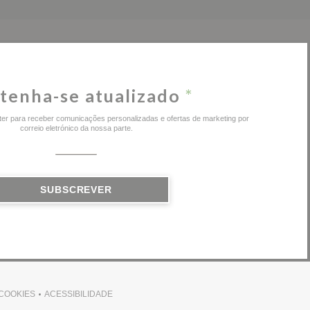
tenha-se atualizado
*
er para receber comunicações personalizadas e ofertas de marketing por
correio eletrónico da nossa parte.
SUBSCREVER
 COOKIES
ACESSIBILIDADE
(ABRE NUMA NOVA JANELA))
((ABRE NUMA NOVA JANELA))