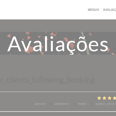
MENUS
AVALIA
Avaliações
_clients_following_booking
service
:
5
/5
ambience
:
5
/5
menu
:
5
/5
quality_price