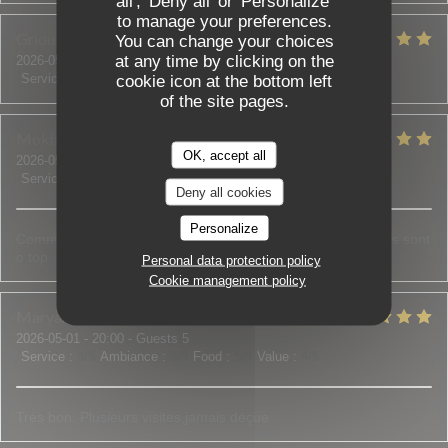
all', 'Deny all' or 'Personalize'
to manage your preferences.
Grioua
J
You can change your choices
at any time by clicking on the
2026-05-07
- 20:00 - Guests 2
Service
:
5
/5
Ambiance
:
5
/5
Food
:
5
/5
Value
:
5
/5
cookie icon at the bottom left
of the site pages.
Mokhtar
Y
OK, accept all
2026-05-08
- 21:00 - Guests 2
Service
:
5
/5
Ambiance
:
5
/5
Food
:
5
/5
Value
:
5
/5
Deny all cookies
Personalize
Comme d’habitude rien à dire. Le personne comme les plats sont
o top
Personal data protection policy
Cookie management policy
Maryam
O
2026-05-01
- 20:00 - Guests 5
Service
:
5
/5
Ambiance
:
5
/5
Food
:
5
/5
Value
:
4
/5
Très bon. Plusieurs visites,jamais déçue