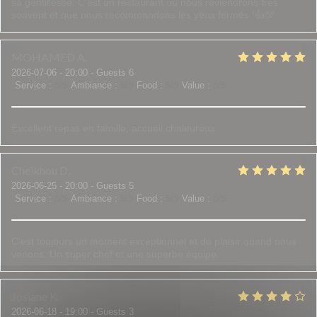
sa gentillesse. C'est un restaurant où nous reviendrons très
souvent et que nous recommandons les yeux fermés !👍💯
MOHAMED
A
2026-07-06
- 20:00 - Guests 6
Service
:
5
/5
Ambiance
:
5
/5
Food
:
5
/5
Value
:
5
/5
Excellent repas en famille, accueil chaleureux.
Cheikhou
D
2026-06-25
- 20:00 - Guests 5
Service
:
5
/5
Ambiance
:
5
/5
Food
:
5
/5
Value
:
5
/5
C’est toujours un moment exceptionnel et du plaisir quand nous
venons. Un super chef et une superbe équipe.
Josiane
K
2026-06-18
- 19:00 - Guests 3