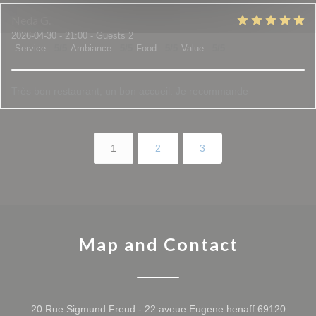
Neda
G
2026-04-30
- 21:00 - Guests 2
Service
:
5
/5
Ambiance
:
5
/5
Food
:
5
/5
Value
:
5
/5
Très bon restaurant, un bon accueil. Je recommande
1
2
3
Map and Contact
20 Rue Sigmund Freud - 22 aveue Eugene henaff 69120