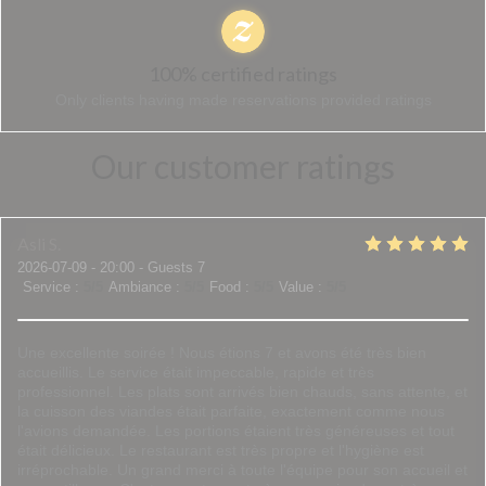
100% certified ratings
Only clients having made reservations provided ratings
Our customer ratings
Asli
S
2026-07-09
- 20:00 - Guests 7
Service
:
5
/5
Ambiance
:
5
/5
Food
:
5
/5
Value
:
5
/5
Une excellente soirée ! Nous étions 7 et avons été très bien
accueillis. Le service était impeccable, rapide et très
professionnel. Les plats sont arrivés bien chauds, sans attente, et
la cuisson des viandes était parfaite, exactement comme nous
l'avions demandée. Les portions étaient très généreuses et tout
était délicieux. Le restaurant est très propre et l'hygiène est
irréprochable. Un grand merci à toute l'équipe pour son accueil et