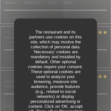
Service
:
4
/5
Ambiance
:
4
/5
Food
:
4
/5
Value
:
4
/5
Très bon restaurant !
The restaurant and its
Houria
D
partners use cookies on this
2026-06-18
- 20:00 - Guests 5
site, which may involve the
Service
:
5
/5
Ambiance
:
5
/5
Food
:
5
/5
Value
:
5
/5
collection of personal data.
'Necessary' cookies are
mandatory and installed by
Super accueil, on nous a bien conseillé et aidé à choisir notre
default. Other optional
menu. Tout était bon et frais.
cookies require your consent.
These optional cookies are
Redouane et Sadia
B
used to analyze your
browsing, measure site
2026-05-30
- 21:00 - Guests 3
audience, provide features
Service
:
5
/5
Ambiance
:
4
/5
Food
:
5
/5
Value
:
5
/5
(e.g., related to social
networks) or display
personalized advertising or
Au top de l accueil jusqu'aux assiettes bien garnies c est les
meilleurs !!! N'hésitez pas c est top !
content. Click on 'OK, accept