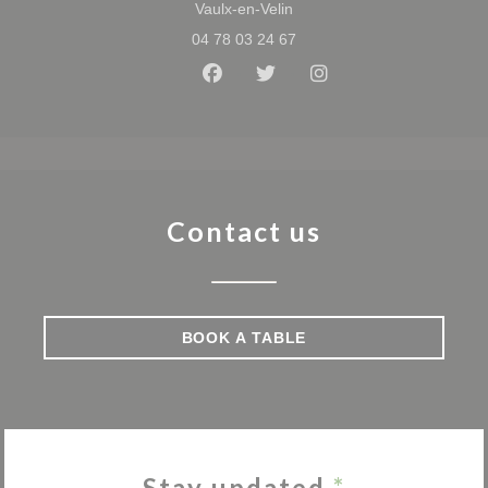
((opens in a new window))
Vaulx-en-Velin
04 78 03 24 67
Facebook ((opens in a new win
Twitter ((opens in a new 
Instagram ((opens 
Contact us
BOOK A TABLE
Stay updated
*