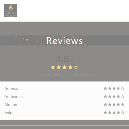
Personalizing your cookie choices
Reviews
4.5
/5
Average rating —
3235 reviews
Service
Ambiance
Menus
Value