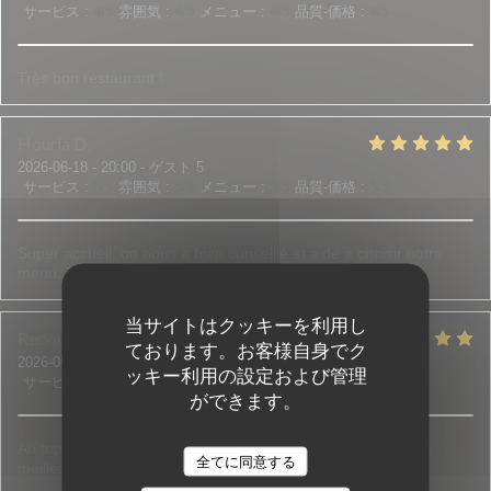
サービス
:
4
/5
雰囲気
:
4
/5
メニュー
:
4
/5
品質-価格
:
4
/5
Très bon restaurant !
Houria
D
2026-06-18
- 20:00 - ゲスト 5
サービス
:
5
/5
雰囲気
:
5
/5
メニュー
:
5
/5
品質-価格
:
5
/5
Super accueil, on nous a bien conseillé et aidé à choisir notre
menu. Tout était bon et frais.
当サイトはクッキーを利用し
Redouane et Sadia
B
ております。お客様自身でク
2026-05-30
- 21:00 - ゲスト 3
ッキー利用の設定および管理
サービス
:
5
/5
雰囲気
:
4
/5
メニュー
:
5
/5
品質-価格
:
5
/5
ができます。
Au top de l accueil jusqu'aux assiettes bien garnies c est les
全てに同意する
meilleurs !!! N'hésitez pas c est top !