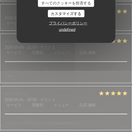
すべてのクッキーを拒否する
Grioua
J
カスタマイズする
2026-05-07
- 20:00 - ゲスト 2
プライバシーポリシー
サービス
:
5
/5
雰囲気
:
5
/5
メニュー
:
5
/5
品質-価格
:
5
/5
undefined
Mokhtar
Y
2026-05-08
- 21:00 - ゲスト 2
サービス
:
5
/5
雰囲気
:
5
/5
メニュー
:
5
/5
品質-価格
:
5
/5
Comme d’habitude rien à dire. Le personne comme les plats sont
o top
Maryam
O
2026-05-01
- 20:00 - ゲスト 5
サービス
:
5
/5
雰囲気
:
5
/5
メニュー
:
5
/5
品質-価格
:
4
/5
Très bon. Plusieurs visites,jamais déçue