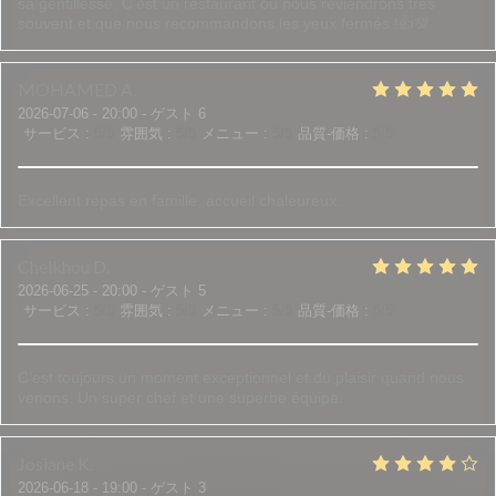
sa gentillesse. C'est un restaurant où nous reviendrons très
souvent et que nous recommandons les yeux fermés !👍💯
MOHAMED
A
2026-07-06
- 20:00 - ゲスト 6
サービス
:
5
/5
雰囲気
:
5
/5
メニュー
:
5
/5
品質-価格
:
5
/5
Excellent repas en famille, accueil chaleureux.
Cheikhou
D
2026-06-25
- 20:00 - ゲスト 5
サービス
:
5
/5
雰囲気
:
5
/5
メニュー
:
5
/5
品質-価格
:
5
/5
C’est toujours un moment exceptionnel et du plaisir quand nous
venons. Un super chef et une superbe équipe.
Josiane
K
2026-06-18
- 19:00 - ゲスト 3