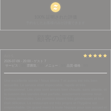
100% 証明された評価
予約をしたお客様のみが評価できます
顧客の評価
Asli
S
2026-07-09
- 20:00 - ゲスト 7
サービス
:
5
/5
雰囲気
:
5
/5
メニュー
:
5
/5
品質-価格
:
5
/5
Une excellente soirée ! Nous étions 7 et avons été très bien
accueillis. Le service était impeccable, rapide et très
professionnel. Les plats sont arrivés bien chauds, sans attente, et
la cuisson des viandes était parfaite, exactement comme nous
l'avions demandée. Les portions étaient très généreuses et tout
était délicieux. Le restaurant est très propre et l'hygiène est
irréprochable. Un grand merci à toute l'équipe pour son accueil et