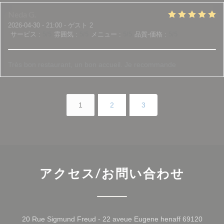
Neda
G
2026-04-30
- 21:00 - ゲスト 2
サービス
:
5
/5
雰囲気
:
5
/5
メニュー
:
5
/5
品質-価格
:
5
/5
Très bon restaurant, un bon accueil. Je recommande
1
2
3
アクセス/お問い合わせ
20 Rue Sigmund Freud - 22 aveue Eugene henaff 69120