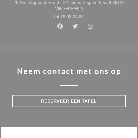
20 Rue Sigmund Freud - 22 aveue Eugene henaff 69120
((opent in een nieuw venster
Vaulx-en-Velin
04 78 03 24 67
Facebook ((opent in een nieuw 
Twitter ((opent in een nie
Instagram ((opent i
Neem contact met ons op
RESERVEER EEN TAFEL