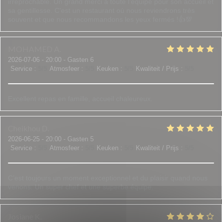
irréprochable. Un grand merci à toute l'équipe pour son accueil et
sa gentillesse. C'est un restaurant où nous reviendrons très
souvent et que nous recommandons les yeux fermés !👍💯
MOHAMED
A
2026-07-06
- 20:00 - Gasten 6
Service
:
5
/5
Atmosfeer
:
5
/5
Keuken
:
5
/5
Kwaliteit / Prijs
:
5
/5
Excellent repas en famille, accueil chaleureux.
Cheikhou
D
2026-06-25
- 20:00 - Gasten 5
Service
:
5
/5
Atmosfeer
:
5
/5
Keuken
:
5
/5
Kwaliteit / Prijs
:
5
/5
C’est toujours un moment exceptionnel et du plaisir quand nous
venons. Un super chef et une superbe équipe.
Josiane
K