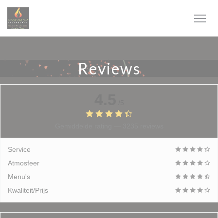
Cookies beheer paneel
Reviews
4.5
/5
Gemiddelde rating —
3235 reviews
Service
Atmosfeer
Menu's
Kwaliteit/Prijs