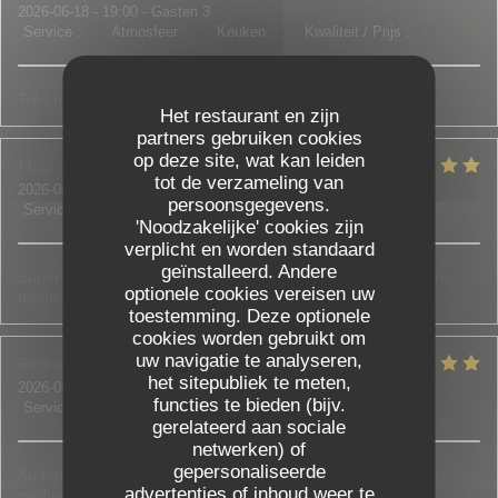
2026-06-18
- 19:00 - Gasten 3
Service
:
4
/5
Atmosfeer
:
4
/5
Keuken
:
4
/5
Kwaliteit / Prijs
:
4
/5
Très bon restaurant !
Het restaurant en zijn
partners gebruiken cookies
op deze site, wat kan leiden
Houria
D
tot de verzameling van
2026-06-18
- 20:00 - Gasten 5
persoonsgegevens.
Service
:
5
/5
Atmosfeer
:
5
/5
Keuken
:
5
/5
Kwaliteit / Prijs
:
5
/5
'Noodzakelijke' cookies zijn
verplicht en worden standaard
geïnstalleerd. Andere
Super accueil, on nous a bien conseillé et aidé à choisir notre
optionele cookies vereisen uw
menu. Tout était bon et frais.
toestemming. Deze optionele
cookies worden gebruikt om
uw navigatie te analyseren,
Redouane et Sadia
B
het sitepubliek te meten,
2026-05-30
- 21:00 - Gasten 3
functies te bieden (bijv.
Service
:
5
/5
Atmosfeer
:
4
/5
Keuken
:
5
/5
Kwaliteit / Prijs
:
5
/5
gerelateerd aan sociale
netwerken) of
gepersonaliseerde
Au top de l accueil jusqu'aux assiettes bien garnies c est les
advertenties of inhoud weer te
meilleurs !!! N'hésitez pas c est top !