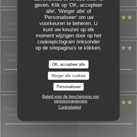
geven. Klik op 'OK, accepteer
alle', 'Weiger alle' of
Grioua
J
'Personaliseer' om uw
voorkeuren te beheren. U
2026-05-07
- 20:00 - Gasten 2
kunt uw keuzes op elk
Service
:
5
/5
Atmosfeer
:
5
/5
Keuken
:
5
/5
Kwaliteit / Prijs
:
5
/5
moment wijzigen door op het
cookiepictogram linksonder
Mokhtar
Y
op de sitepagina's te klikken.
2026-05-08
- 21:00 - Gasten 2
Service
:
5
/5
Atmosfeer
:
5
/5
Keuken
:
5
/5
Kwaliteit / Prijs
:
5
/5
OK, accepteer alle
Weiger alle cookies
Comme d’habitude rien à dire. Le personne comme les plats sont
o top
Personaliseer
Beleid voor de bescherming van
persoonsgegevens
Maryam
O
Cookiebeleid
2026-05-01
- 20:00 - Gasten 5
Service
:
5
/5
Atmosfeer
:
5
/5
Keuken
:
5
/5
Kwaliteit / Prijs
:
4
/5
Très bon. Plusieurs visites,jamais déçue