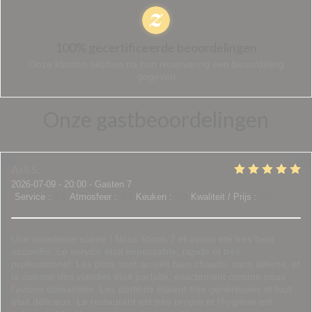
100% gecertificeerde beoordelingen
Onze klanten hebben na hun reservering een beoordeling
gegeven
Onze gastbeoordelingen
Asli
S
2026-07-09
- 20:00 - Gasten 7
Service
:
5
/5
Atmosfeer
:
5
/5
Keuken
:
5
/5
Kwaliteit / Prijs
:
5
/5
Une excellente soirée ! Nous étions 7 et avons été très bien
accueillis. Le service était impeccable, rapide et très
professionnel. Les plats sont arrivés bien chauds, sans attente, et
la cuisson des viandes était parfaite, exactement comme nous
l'avions demandée. Les portions étaient très généreuses et tout
était délicieux. Le restaurant est très propre et l'hygiène est