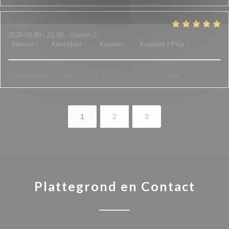
Neda
G
2026-04-30
- 21:00 - Gasten 2
Service
:
5
/5
Atmosfeer
:
5
/5
Keuken
:
5
/5
Kwaliteit / Prijs
:
5
/5
Très bon restaurant, un bon accueil. Je recommande
1
2
3
Plattegrond en Contact