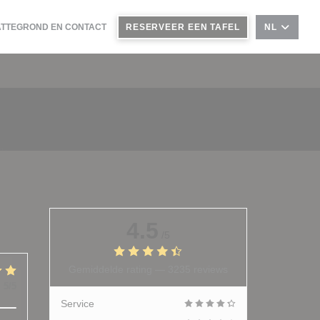
ATTEGROND EN CONTACT
RESERVEER EEN TAFEL
NL
4.5
/5
Gemiddelde rating —
3235 reviews
:
5
/5
Service