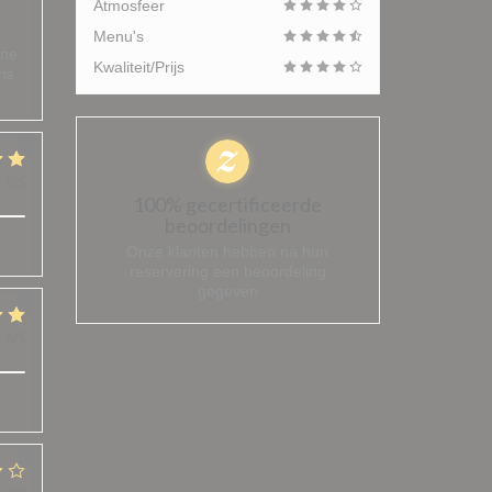
Atmosfeer
Menu's
ène
Kwaliteit/Prijs
ons
:
5
/5
100% gecertificeerde
beoordelingen
Onze klanten hebben na hun
reservering een beoordeling
gegeven
:
5
/5