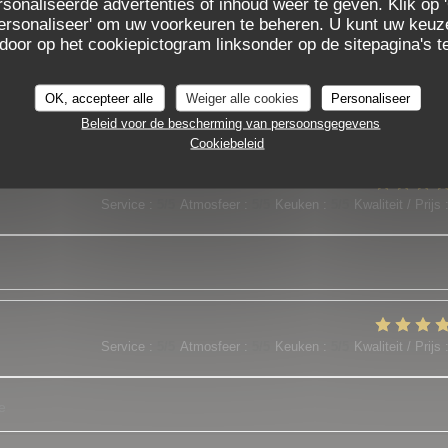
sonaliseerde advertenties of inhoud weer te geven. Klik op '
 'Personaliseer' om uw voorkeuren te beheren. U kunt uw keu
 door op het cookiepictogram linksonder op de sitepagina's te
Service
:
5
/5
Atmosfeer
:
5
/5
Keuken
:
5
/5
Kwaliteit / Prijs
OK, accepteer alle
Weiger alle cookies
Personaliseer
es plats sont o top
Beleid voor de bescherming van persoonsgegevens
Cookiebeleid
Service
:
5
/5
Atmosfeer
:
5
/5
Keuken
:
5
/5
Kwaliteit / Prijs
Service
:
5
/5
Atmosfeer
:
5
/5
Keuken
:
5
/5
Kwaliteit / Prijs
e