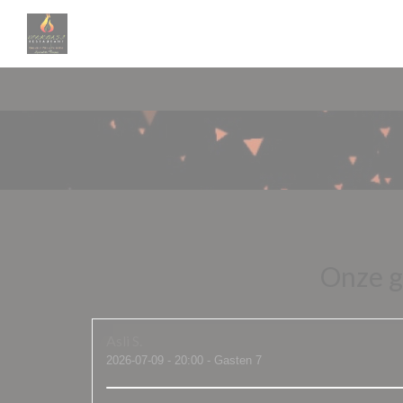
Cookies beheer paneel
Onze g
Asli
S
2026-07-09
- 20:00 - Gasten 7