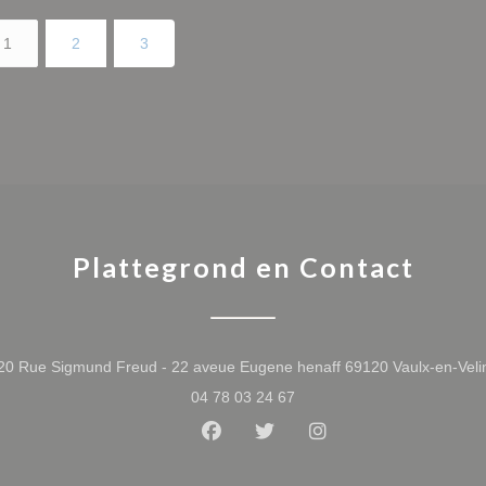
1
2
3
Plattegrond en Contact
20 Rue Sigmund Freud - 22 aveue Eugene henaff 69120 Vaulx-en-Veli
04 78 03 24 67
Facebook ((opent in een nieuw 
Twitter ((opent in een nie
Instagram ((opent i