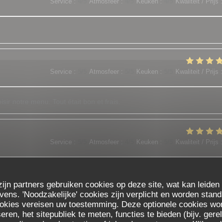
Service
:
4
/5
Atmosfeer
:
4
/5
Keuken
:
4
/5
Kwaliteit / Prijs
Service
:
5
/5
Atmosfeer
:
5
/5
Keuken
:
5
/5
Kwaliteit / Prijs
sir notre menu. Tout était bon et frais.
Service
:
5
/5
Atmosfeer
:
4
/5
Keuken
:
5
/5
Kwaliteit / Prijs
est les meilleurs !!! N'hésitez pas c est top !
zijn partners gebruiken cookies op deze site, wat kan leiden
ns. 'Noodzakelijke' cookies zijn verplicht en worden stand
ookies vereisen uw toestemming. Deze optionele cookies wo
Service
:
5
/5
Atmosfeer
:
5
/5
Keuken
:
5
/5
Kwaliteit / Prijs
eren, het sitepubliek te meten, functies te bieden (bijv. ger