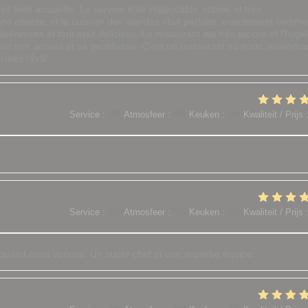
ès bien accueillis. Le service était impeccable, rapide et très
ans attente, et la cuisson des viandes était parfaite, exactement comme
éreuses et tout était délicieux. Le restaurant est très propre et l'hygi
our son accueil et sa gentillesse. C'est un restaurant où nous reviendr
ermés !👍💯
Service
:
5
/5
Atmosfeer
:
5
/5
Keuken
:
5
/5
Kwaliteit / Prijs
Service
:
5
/5
Atmosfeer
:
5
/5
Keuken
:
5
/5
Kwaliteit / Prijs
r quand nous venons. Un super chef et une superbe équipe.