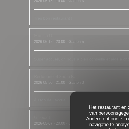
2026-06-18
- 19:00 - Gasten 3
Très bon restaurant !
Houria
D
2026-06-18
- 20:00 - Gasten 5
Super accueil, on nous a bien conseillé et aidé à choi
Redouane et Sadia
B
2026-05-30
- 21:00 - Gasten 3
Au top de l accueil jusqu'aux assiettes bien garnies c 
Het restaurant en 
van persoonsgegeve
Grioua
J
Andere optionele c
2026-05-07
- 20:00 - Gasten 2
navigatie te analys