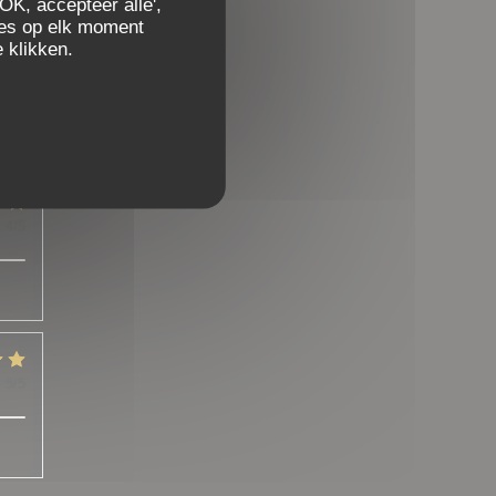
OK, accepteer alle',
zes op elk moment
 klikken.
:
5
/5
:
4
/5
:
5
/5