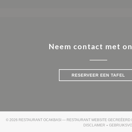
Neem contact met on
RESERVEER EEN TAFEL
© 2026 RESTAURANT OCAKBASI — RESTAURANT WEBSITE GECREËERD
DISCLAIMER
GEBRUIKSV
((OPENT IN EEN NIE