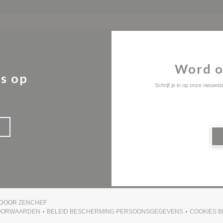
Word o
s op
Schrijf je in op onze nieuw
((OPENT IN EEN NIEUW VENSTER))
 DOOR
ZENCHEF
OORWAARDEN
BELEID BESCHERMING PERSOONSGEGEVENS
COOKIES B
UW VENSTER))
((OPENT IN EEN NIEUW VENSTER))
((OPENT IN EEN NIEUW VENSTER))
(