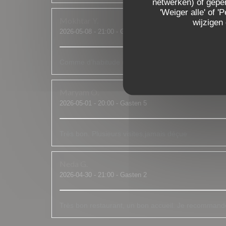
netwerken) of geper
'Weiger alle' of
Mokhtar
Y
wijzigen
2026-05-08
- 21:00 - Gasten 2
Comme d’habitude rien à dire. Le personne comme l
Maryam
O
2026-05-01
- 20:00 - Gasten 5
Très bon. Plusieurs visites,jamais déçue
Neda
G
2026-04-30
- 21:00 - Gasten 2
Très bon restaurant, un bon accueil. Je recommand