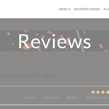
MENU'S
BEOORDELINGEN
PL
Reviews
astbeoordelingen
Service
:
5
/5
Atmosfeer
:
5
/5
Keuken
:
5
/5
Kwaliteit / Prijs