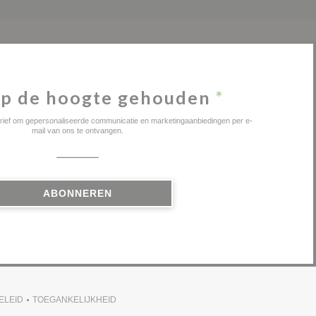
p de hoogte gehouden
*
sbrief om gepersonaliseerde communicatie en marketingaanbiedingen per e-
mail van ons te ontvangen.
ABONNEREN
ELEID
TOEGANKELIJKHEID
(OPENT IN EEN NIEUW VENSTER))
((OPENT IN EEN NIEUW VENSTER))