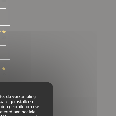
:
4
/5
:
5
/5
:
5
/5
 tot de verzameling
aard geïnstalleerd.
rden gebruikt om uw
:
5
/5
elateerd aan sociale