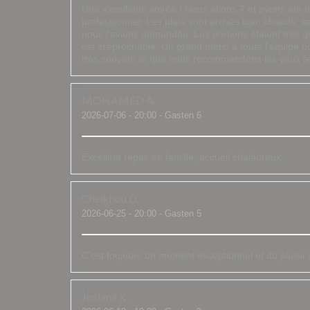
Une excellente soirée ! Nous étions 7 et avons été tr
professionnel. Les plats sont arrivés bien chauds, s
nous l'avions demandée. Les portions étaient très gén
est irréprochable. Un grand merci à toute l'équipe p
très souvent et que nous recommandons les yeux f
MOHAMED
A
2026-07-06
- 20:00 - Gasten 6
Excellent repas en famille, accueil chaleureux.
Cheikhou
D
2026-06-25
- 20:00 - Gasten 5
C’est toujours un moment exceptionnel et du plaisi
Josiane
K