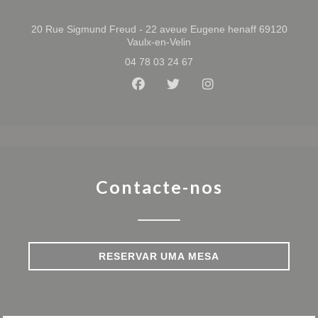
20 Rue Sigmund Freud - 22 aveue Eugene henaff 69120
((abre numa nova janela))
Vaulx-en-Velin
04 78 03 24 67
Facebook ((abre numa nova jan
Twitter ((abre numa nova 
Instagram ((abre n
Contacte-nos
RESERVAR UMA MESA