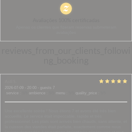
Avaliações 100% certificadas
Apenas os clientes que fizeram reservas submeteram
avaliações
reviews_from_our_clients_followi
ng_booking
Asli
S
2026-07-09
- 20:00 - guests 7
service
:
5
/5
ambience
:
5
/5
menu
:
5
/5
quality_price
:
5
/5
Une excellente soirée ! Nous étions 7 et avons été très bien
accueillis. Le service était impeccable, rapide et très
professionnel. Les plats sont arrivés bien chauds, sans attente, et
la cuisson des viandes était parfaite, exactement comme nous