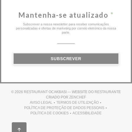
Mantenha-se atualizado
*
Subscrever a nossa newsletter para receber comunicações
personalizadas e ofertas de marketing por correio eletrónico da nossa
parte.
SUBSCREVER
© 2026 RESTAURANT OCAKBASI — WEBSITE DO RESTAURANTE
((ABRE NUMA NOVA JANEL
CRIADO POR
ZENCHEF
AVISO LEGAL
TERMOS DE UTILIZAÇÃO
((ABRE NUMA NOVA JANELA))
((ABRE NUMA NOVA JANELA))
POLÍTICA DE PROTEÇÃO DE DADOS PESSOAIS
((ABRE NUMA NOVA JANELA))
POLÍTICA DE COOKIES
ACESSIBILIDADE
((ABRE NUMA NOVA JANELA))
((ABRE NUMA NOVA JANEL