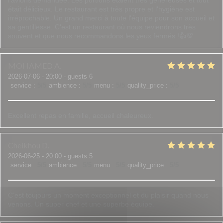
l'avions demandée. Les portions étaient très généreuses et tout
était délicieux. Le restaurant est très propre et l'hygiène est
irréprochable. Un grand merci à toute l'équipe pour son accueil et
sa gentillesse. C'est un restaurant où nous reviendrons très
souvent et que nous recommandons les yeux fermés !👍💯
MOHAMED
A
2026-07-06
- 20:00 - guests 6
service
:
5
/5
ambience
:
5
/5
menu
:
5
/5
quality_price
:
5
/5
Excellent repas en famille, accueil chaleureux.
Cheikhou
D
2026-06-25
- 20:00 - guests 5
service
:
5
/5
ambience
:
5
/5
menu
:
5
/5
quality_price
:
5
/5
C’est toujours un moment exceptionnel et du plaisir quand nous
venons. Un super chef et une superbe équipe.