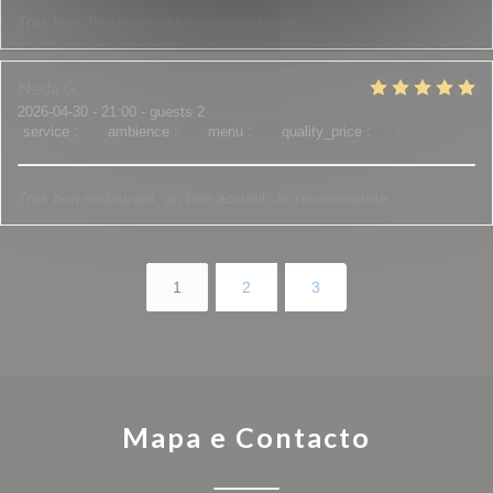
Très bon. Plusieurs visites,jamais déçue
Neda
G
2026-04-30
- 21:00 - guests 2
service
:
5
/5
ambience
:
5
/5
menu
:
5
/5
quality_price
:
5
/5
Très bon restaurant, un bon accueil. Je recommande
1
2
3
Mapa e Contacto