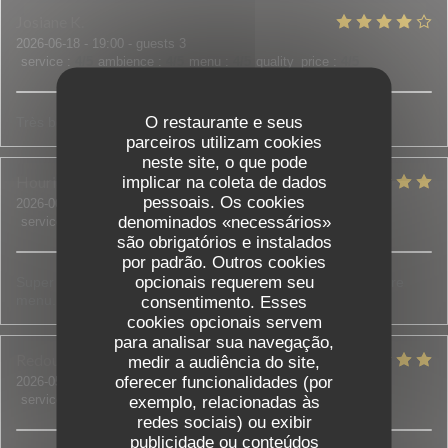
Josiane
K
2026-06-18
- 19:00 - guests 3
service
:
4
/5
ambience
:
4
/5
menu
:
4
/5
quality_price
:
4
/5
O restaurante e seus
Très bon restaurant !
parceiros utilizam cookies
neste site, o que pode
Houria
D
implicar na coleta de dados
pessoais. Os cookies
2026-06-18
- 20:00 - guests 5
denominados «necessários»
service
:
5
/5
ambience
:
5
/5
menu
:
5
/5
quality_price
:
5
/5
são obrigatórios e instalados
por padrão. Outros cookies
opcionais requerem seu
Super accueil, on nous a bien conseillé et aidé à choisir notre
menu. Tout était bon et frais.
consentimento. Esses
cookies opcionais servem
para analisar sua navegação,
Redouane et Sadia
B
medir a audiência do site,
oferecer funcionalidades (por
2026-05-30
- 21:00 - guests 3
service
:
5
/5
ambience
exemplo, relacionadas às
:
4
/5
menu
:
5
/5
quality_price
:
5
/5
redes sociais) ou exibir
publicidade ou conteúdos