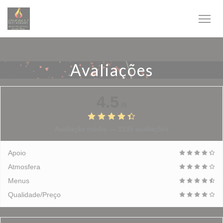
Painel de Gerenciamento de Cookies
Avaliações
4.5
/5
Avaliação média —
3235 avaliações
Apoio
Atmosfera
Menus
Qualidade/Preço