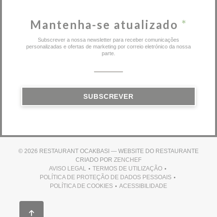
Mantenha-se atualizado
*
Subscrever a nossa newsletter para receber comunicações
personalizadas e ofertas de marketing por correio eletrónico da nossa
parte.
SUBSCREVER
© 2026 RESTAURANT OCAKBASI — WEBSITE DO RESTAURANTE
((ABRE NUMA NOVA JANEL
CRIADO POR
ZENCHEF
AVISO LEGAL
TERMOS DE UTILIZAÇÃO
((ABRE NUMA NOVA JANELA))
((ABRE NUMA NOVA JANELA))
POLÍTICA DE PROTEÇÃO DE DADOS PESSOAIS
((ABRE NUMA NOVA JANELA))
POLÍTICA DE COOKIES
ACESSIBILIDADE
((ABRE NUMA NOVA JANELA))
((ABRE NUMA NOVA JANEL