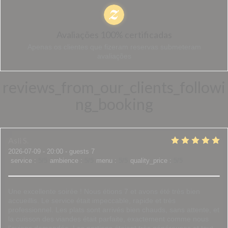
Avaliações 100% certificadas
Apenas os clientes que fizeram reservas submeteram
avaliações
reviews_from_our_clients_followi
ng_booking
Asli
S
2026-07-09
- 20:00 - guests 7
service
:
5
/5
ambience
:
5
/5
menu
:
5
/5
quality_price
:
5
/5
Une excellente soirée ! Nous étions 7 et avons été très bien
accueillis. Le service était impeccable, rapide et très
professionnel. Les plats sont arrivés bien chauds, sans attente, et
la cuisson des viandes était parfaite, exactement comme nous