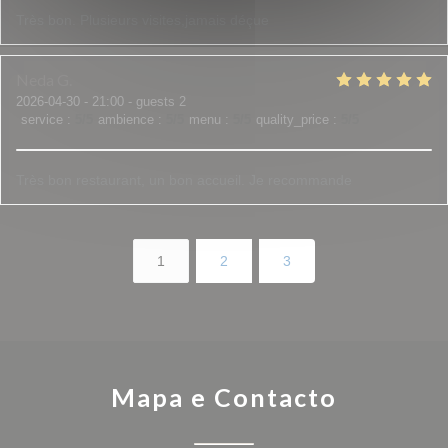
Très bon. Plusieurs visites,jamais déçue
Neda
G
2026-04-30
- 21:00 - guests 2
service
:
5
/5
ambience
:
5
/5
menu
:
5
/5
quality_price
:
5
/5
Très bon restaurant, un bon accueil. Je recommande
1
2
3
Mapa e Contacto