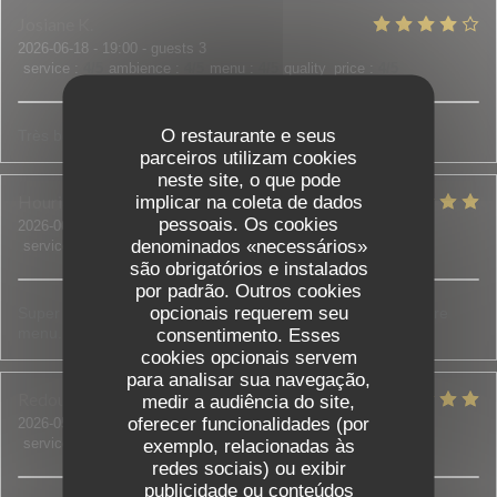
Josiane
K
2026-06-18
- 19:00 - guests 3
service
:
4
/5
ambience
:
4
/5
menu
:
4
/5
quality_price
:
4
/5
O restaurante e seus
Très bon restaurant !
parceiros utilizam cookies
neste site, o que pode
Houria
D
implicar na coleta de dados
pessoais. Os cookies
2026-06-18
- 20:00 - guests 5
denominados «necessários»
service
:
5
/5
ambience
:
5
/5
menu
:
5
/5
quality_price
:
5
/5
são obrigatórios e instalados
por padrão. Outros cookies
opcionais requerem seu
Super accueil, on nous a bien conseillé et aidé à choisir notre
menu. Tout était bon et frais.
consentimento. Esses
cookies opcionais servem
para analisar sua navegação,
Redouane et Sadia
B
medir a audiência do site,
oferecer funcionalidades (por
2026-05-30
- 21:00 - guests 3
service
:
5
/5
ambience
exemplo, relacionadas às
:
4
/5
menu
:
5
/5
quality_price
:
5
/5
redes sociais) ou exibir
publicidade ou conteúdos