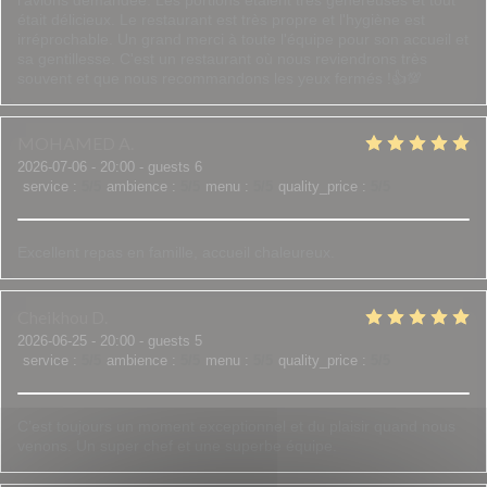
l'avions demandée. Les portions étaient très généreuses et tout
était délicieux. Le restaurant est très propre et l'hygiène est
irréprochable. Un grand merci à toute l'équipe pour son accueil et
sa gentillesse. C'est un restaurant où nous reviendrons très
souvent et que nous recommandons les yeux fermés !👍💯
MOHAMED
A
2026-07-06
- 20:00 - guests 6
service
:
5
/5
ambience
:
5
/5
menu
:
5
/5
quality_price
:
5
/5
Excellent repas en famille, accueil chaleureux.
Cheikhou
D
2026-06-25
- 20:00 - guests 5
service
:
5
/5
ambience
:
5
/5
menu
:
5
/5
quality_price
:
5
/5
C’est toujours un moment exceptionnel et du plaisir quand nous
venons. Un super chef et une superbe équipe.