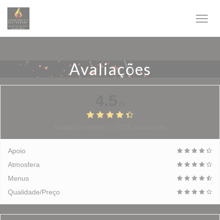
Painel de Gerenciamento de Cookies
Avaliações
4.5
/5
Avaliação média —
3235 avaliações
Apoio
Atmosfera
Menus
Qualidade/Preço