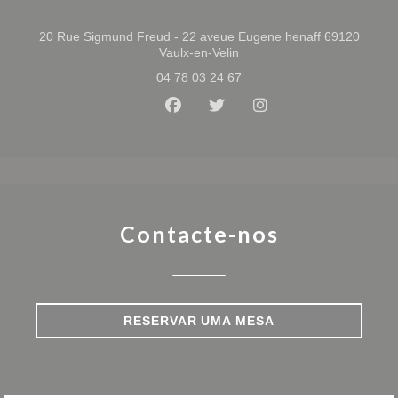
20 Rue Sigmund Freud - 22 aveue Eugene henaff 69120
((abre numa nova janela))
Vaulx-en-Velin
04 78 03 24 67
Facebook ((abre numa nova jan
Twitter ((abre numa nova 
Instagram ((abre n
Contacte-nos
RESERVAR UMA MESA