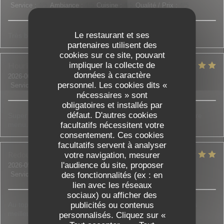
Service
:
4
/5
Ambiance
:
4
/5
Cuisine
:
4
/5
Qualité / Prix
:
4
/5
Le restaurant et ses
Très bon restaurant !
partenaires utilisent des
cookies sur ce site, pouvant
Houria
D
impliquer la collecte de
données à caractère
2026-06-18
- 20:00 - Couverts 5
personnel. Les cookies dits «
Service
:
5
/5
Ambiance
:
5
/5
Cuisine
:
5
/5
Qualité / Prix
:
5
/5
nécessaires » sont
obligatoires et installés par
défaut. D'autres cookies
Super accueil, on nous a bien conseillé et aidé à choisir notre
menu. Tout était bon et frais.
facultatifs nécessitent votre
consentement. Ces cookies
facultatifs servent à analyser
Redouane et Sadia
B
votre navigation, mesurer
l'audience du site, proposer
2026-05-30
- 21:00 - Couverts 3
Service
:
5
/5
Ambiance
des fonctionnalités (ex : en
:
4
/5
Cuisine
:
5
/5
Qualité / Prix
:
5
/5
lien avec les réseaux
sociaux) ou afficher des
Au top de l accueil jusqu'aux assiettes bien garnies c est les
publicités ou contenus
meilleurs !!! N'hésitez pas c est top !
personnalisés. Cliquez sur «