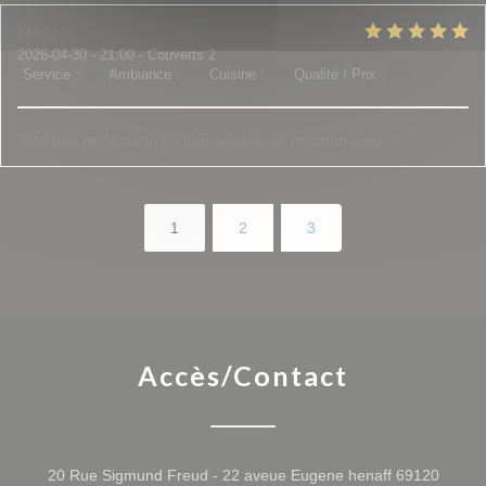
Neda
G
2026-04-30
- 21:00 - Couverts 2
Service
:
5
/5
Ambiance
:
5
/5
Cuisine
:
5
/5
Qualité / Prix
:
5
/5
Très bon restaurant, un bon accueil. Je recommande
1
2
3
Accès/Contact
20 Rue Sigmund Freud - 22 aveue Eugene henaff 69120