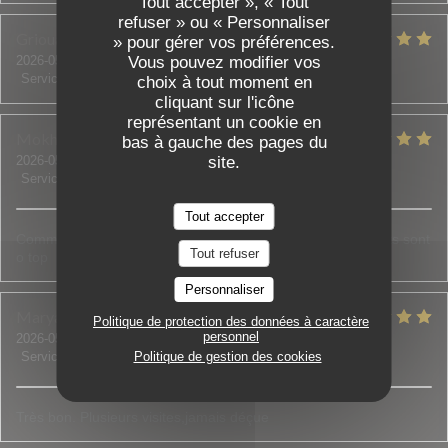
Tout accepter », « Tout
refuser » ou « Personnaliser
Grioua
J
» pour gérer vos préférences.
2026-05-07
- 20:00 - Couverts 2
Vous pouvez modifier vos
Service
:
5
/5
Ambiance
:
5
/5
Cuisine
:
5
/5
Qualité / Prix
:
5
/5
choix à tout moment en
cliquant sur l'icône
représentant un cookie en
Mokhtar
Y
bas à gauche des pages du
2026-05-08
- 21:00 - Couverts 2
site.
Service
:
5
/5
Ambiance
:
5
/5
Cuisine
:
5
/5
Qualité / Prix
:
5
/5
Tout accepter
Comme d’habitude rien à dire. Le personne comme les plats sont
Tout refuser
o top
Personnaliser
Maryam
O
Politique de protection des données à caractère
personnel
2026-05-01
- 20:00 - Couverts 5
Service
:
5
/5
Ambiance
Politique de gestion des cookies
:
5
/5
Cuisine
:
5
/5
Qualité / Prix
:
4
/5
Très bon. Plusieurs visites,jamais déçue