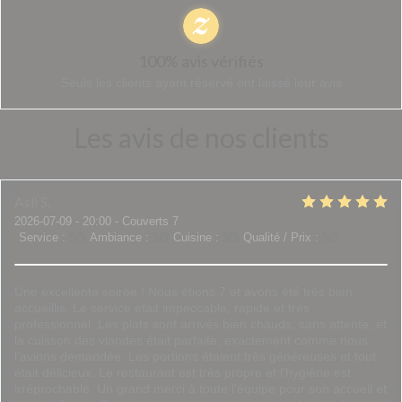
100% avis vérifiés
Seuls les clients ayant réservé ont laissé leur avis
Les avis de nos clients
Asli
S
2026-07-09
- 20:00 - Couverts 7
Service
:
5
/5
Ambiance
:
5
/5
Cuisine
:
5
/5
Qualité / Prix
:
5
/5
Une excellente soirée ! Nous étions 7 et avons été très bien
accueillis. Le service était impeccable, rapide et très
professionnel. Les plats sont arrivés bien chauds, sans attente, et
la cuisson des viandes était parfaite, exactement comme nous
l'avions demandée. Les portions étaient très généreuses et tout
était délicieux. Le restaurant est très propre et l'hygiène est
irréprochable. Un grand merci à toute l'équipe pour son accueil et