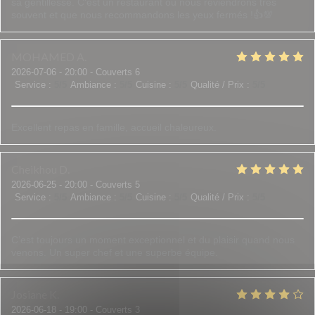
sa gentillesse. C'est un restaurant où nous reviendrons très
souvent et que nous recommandons les yeux fermés !👍💯
MOHAMED
A
2026-07-06
- 20:00 - Couverts 6
Service
:
5
/5
Ambiance
:
5
/5
Cuisine
:
5
/5
Qualité / Prix
:
5
/5
Excellent repas en famille, accueil chaleureux.
Cheikhou
D
2026-06-25
- 20:00 - Couverts 5
Service
:
5
/5
Ambiance
:
5
/5
Cuisine
:
5
/5
Qualité / Prix
:
5
/5
C’est toujours un moment exceptionnel et du plaisir quand nous
venons. Un super chef et une superbe équipe.
Josiane
K
2026-06-18
- 19:00 - Couverts 3