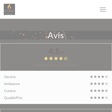
Personnalisation de vos choix en matière de cookies
Avis
4.5
/5
Note moyenne —
3235 avis
Service
Ambiance
Cuisine
Qualité/Prix