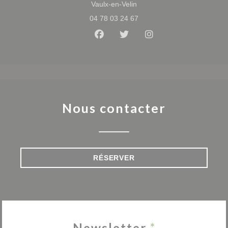
((ouvre une nouvelle fenêtre
Vaulx-en-Velin
04 78 03 24 67
Facebook ((ouvre une nouvelle 
Twitter ((ouvre une nouvel
Instagram ((ouvre u
Nous contacter
RÉSERVER
Newsletter
*