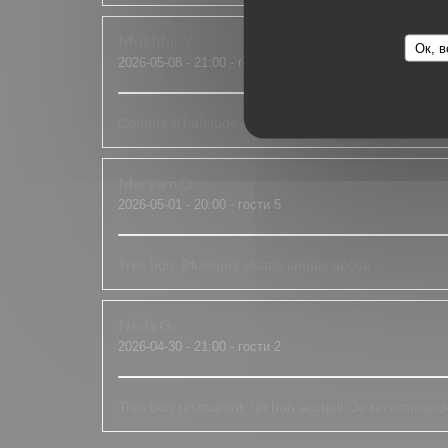
Mokhtar
Y
Ок, в
2026-05-08
- 21:00 - гости 2
Comme d’habitude rien à dire. Le personne comme l
Maryam
O
2026-05-01
- 20:00 - гости 5
Très bon. Plusieurs visites,jamais déçue
Neda
G
2026-04-30
- 21:00 - гости 2
Très bon restaurant, un bon accueil. Je recommand