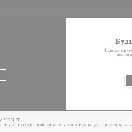
Будь
Подпишитесь на н
персонализ
((ОТКРЫВАЕТСЯ В НОВОМ ОКНЕ))
НА
ZENCHEF
ОСТИ
УСЛОВИЯ ИСПОЛЬЗОВАНИЯ
ПОЛИТИКА ЗАЩИТЫ ПЕРСОНАЛЬНЫ
ВОМ ОКНЕ))
((ОТКРЫВАЕТСЯ В НОВОМ ОКНЕ))
((ОТКРЫВАЕ