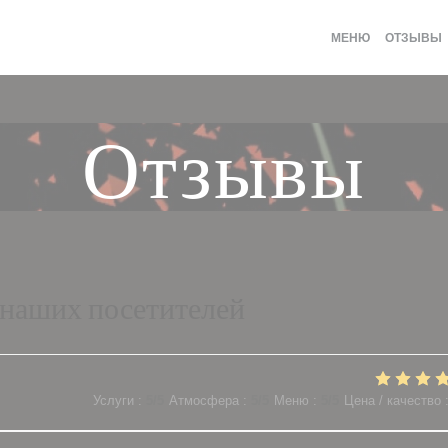
МЕНЮ
ОТЗЫВЫ
Отзывы
наших посетителей
Услуги
:
5
/5
Атмосфера
:
5
/5
Меню
:
5
/5
Цена / качество