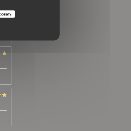
ровать
:
5
/5
:
4
/5
:
5
/5