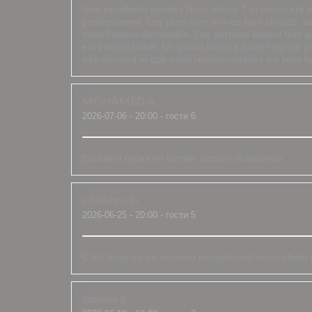
Une excellente soirée ! Nous étions 7 et avons été tr
professionnel. Les plats sont arrivés bien chauds, s
nous l'avions demandée. Les portions étaient très gén
est irréprochable. Un grand merci à toute l'équipe p
très souvent et que nous recommandons les yeux f
MOHAMED
A
2026-07-06
- 20:00 - гости 6
Excellent repas en famille, accueil chaleureux.
Cheikhou
D
2026-06-25
- 20:00 - гости 5
C’est toujours un moment exceptionnel et du plaisi
Josiane
K