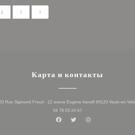
1
2
3
Карта и контакты
20 Rue Sigmund Freud - 22 aveue Eugene henaff 69120 Vaulx-en-Veli
04 78 03 24 67
Facebook ((открывается в нов
Twitter ((открывается в 
Instagram ((открыв