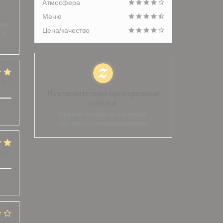
Атмосфера
Меню
ène
Цена/качество
ons
:
5
/5
Исключительно проверенные
оценки
Оценки только от клиентов,
сделавших резервирование
:
5
/5