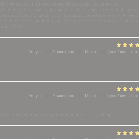
ès bien accueillis. Le service était impeccable, rapide et très
ans attente, et la cuisson des viandes était parfaite, exactement comme
éreuses et tout était délicieux. Le restaurant est très propre et l'hygi
our son accueil et sa gentillesse. C'est un restaurant où nous reviendr
ermés !👍💯
Услуги
:
5
/5
Атмосфера
:
5
/5
Меню
:
5
/5
Цена / качество
Услуги
:
5
/5
Атмосфера
:
5
/5
Меню
:
5
/5
Цена / качество
r quand nous venons. Un super chef et une superbe équipe.