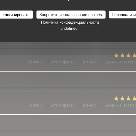
се активировать
Запретить использование cookies
Персонализи
Услуги
:
5
/5
Атмосфера
:
5
/5
Меню
:
5
/5
Цена / качество
Политика конфиденциальности
undefined
es plats sont o top
Услуги
:
5
/5
Атмосфера
:
5
/5
Меню
:
5
/5
Цена / качество
Услуги
:
5
/5
Атмосфера
:
5
/5
Меню
:
5
/5
Цена / качество
e