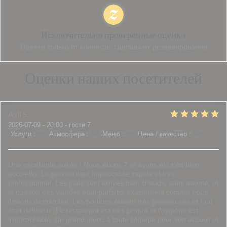
Исключительно проверенные оценки
Оценки только от клиентов, сделавших резервирование
Оценки наших посетителей
Asli
S
2026-07-09
- 20:00 - гости 7
Услуги
:
5
/5
Атмосфера
:
5
/5
Меню
:
5
/5
Цена / качество
:
5
/5
Une excellente soirée ! Nous étions 7 et avons été très bien
accueillis. Le service était impeccable, rapide et très
professionnel. Les plats sont arrivés bien chauds, sans attente, et
la cuisson des viandes était parfaite, exactement comme nous
l'avions demandée. Les portions étaient très généreuses et tout
était délicieux. Le restaurant est très propre et l'hygiène est
irréprochable. Un grand merci à toute l'équipe pour son accueil et