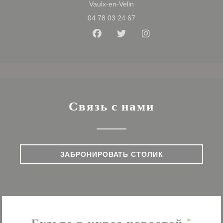
((открывается в новом окне
Vaulx-en-Velin
04 78 03 24 67
Facebook ((открывается в нов
Twitter ((открывается в 
Instagram ((открыв
Связь с нами
ЗАБРОНИРОВАТЬ СТОЛИК
Будьте в курсе новостей
*