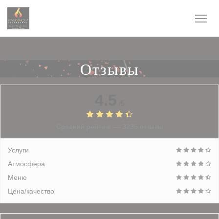
Панель управления cookies
Отзывы
4.5
/5
Средний рейтинг —
3235 отзывы
Услуги
Атмосфера
Меню
Цена/качество