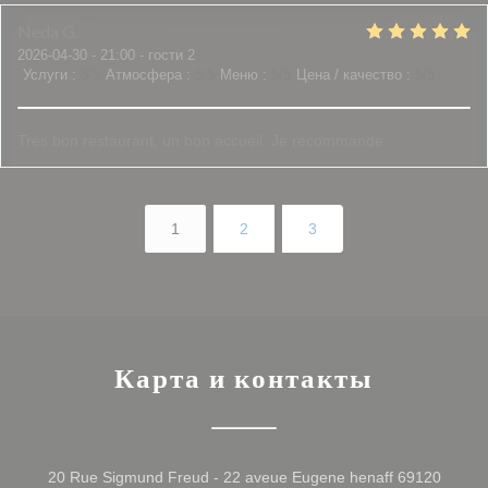
Neda
G
2026-04-30
- 21:00 - гости 2
Услуги
:
5
/5
Атмосфера
:
5
/5
Меню
:
5
/5
Цена / качество
:
5
/5
Très bon restaurant, un bon accueil. Je recommande
1
2
3
Карта и контакты
20 Rue Sigmund Freud - 22 aveue Eugene henaff 69120