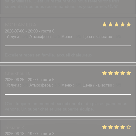
sa gentillesse. C'est un restaurant où nous reviendrons très
souvent et que nous recommandons les yeux fermés !👍💯
MOHAMED
A
2026-07-06
- 20:00 - гости 6
Услуги
:
5
/5
Атмосфера
:
5
/5
Меню
:
5
/5
Цена / качество
:
5
/5
Excellent repas en famille, accueil chaleureux.
Cheikhou
D
2026-06-25
- 20:00 - гости 5
Услуги
:
5
/5
Атмосфера
:
5
/5
Меню
:
5
/5
Цена / качество
:
5
/5
C’est toujours un moment exceptionnel et du plaisir quand nous
venons. Un super chef et une superbe équipe.
Josiane
K
2026-06-18
- 19:00 - гости 3