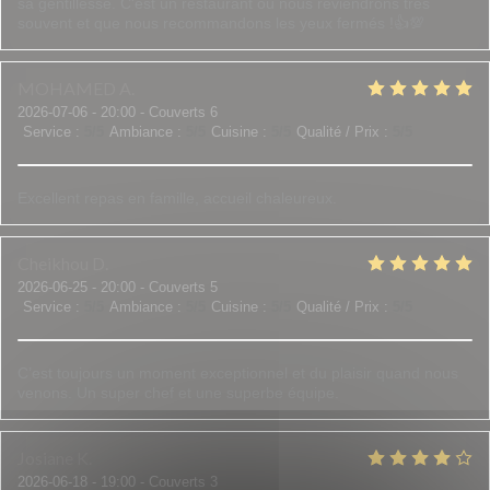
sa gentillesse. C'est un restaurant où nous reviendrons très
souvent et que nous recommandons les yeux fermés !👍💯
MOHAMED
A
2026-07-06
- 20:00 - Couverts 6
Service
:
5
/5
Ambiance
:
5
/5
Cuisine
:
5
/5
Qualité / Prix
:
5
/5
Excellent repas en famille, accueil chaleureux.
Cheikhou
D
2026-06-25
- 20:00 - Couverts 5
Service
:
5
/5
Ambiance
:
5
/5
Cuisine
:
5
/5
Qualité / Prix
:
5
/5
C’est toujours un moment exceptionnel et du plaisir quand nous
venons. Un super chef et une superbe équipe.
Josiane
K
2026-06-18
- 19:00 - Couverts 3