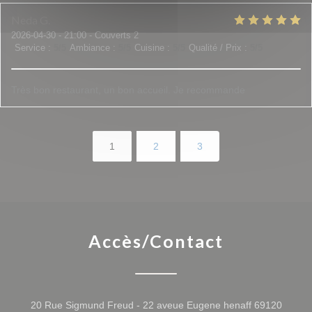
Neda
G
2026-04-30
- 21:00 - Couverts 2
Service
:
5
/5
Ambiance
:
5
/5
Cuisine
:
5
/5
Qualité / Prix
:
5
/5
Très bon restaurant, un bon accueil. Je recommande
1
2
3
Accès/Contact
20 Rue Sigmund Freud - 22 aveue Eugene henaff 69120