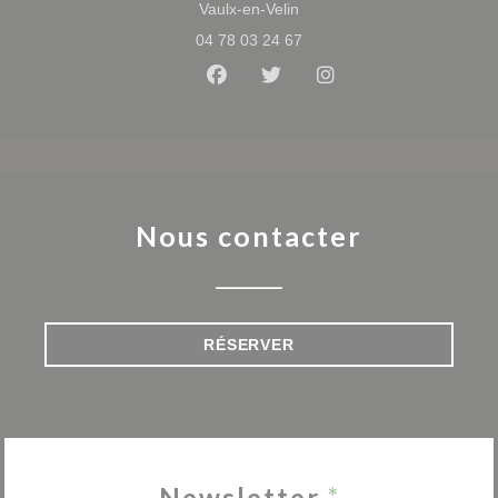
((ouvre une nouvelle fenêtre
Vaulx-en-Velin
04 78 03 24 67
Facebook ((ouvre une nouvelle 
Twitter ((ouvre une nouvel
Instagram ((ouvre u
Nous contacter
RÉSERVER
Newsletter
*