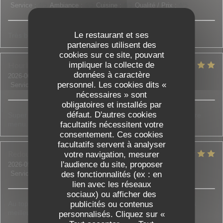
Service
:
4
/5
Ambiance
:
4
/5
Cuisine
:
4
/5
Qualité / Prix
:
4
/5
Le restaurant et ses
Très bon restaurant !
partenaires utilisent des
cookies sur ce site, pouvant
Houria
D
impliquer la collecte de
données à caractère
2026-06-18
- 20:00 - Couverts 5
personnel. Les cookies dits «
Service
:
5
/5
Ambiance
:
5
/5
Cuisine
:
5
/5
Qualité / Prix
:
5
/5
nécessaires » sont
obligatoires et installés par
défaut. D'autres cookies
Super accueil, on nous a bien conseillé et aidé à choisir notre
menu. Tout était bon et frais.
facultatifs nécessitent votre
consentement. Ces cookies
facultatifs servent à analyser
Redouane et Sadia
B
votre navigation, mesurer
l'audience du site, proposer
2026-05-30
- 21:00 - Couverts 3
Service
:
5
/5
Ambiance
des fonctionnalités (ex : en
:
4
/5
Cuisine
:
5
/5
Qualité / Prix
:
5
/5
lien avec les réseaux
sociaux) ou afficher des
Au top de l accueil jusqu'aux assiettes bien garnies c est les
publicités ou contenus
meilleurs !!! N'hésitez pas c est top !
personnalisés. Cliquez sur «