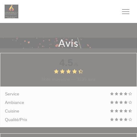
Personnalisation de vos choix en matière de cookies
Avis
4.5
/5
Note moyenne —
3235 avis
Service
Ambiance
Cuisine
Qualité/Prix