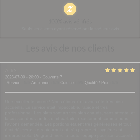
100% avis vérifiés
Seuls les clients ayant réservé ont laissé leur avis
Les avis de nos clients
Asli
S
2026-07-09
- 20:00 - Couverts 7
Service
:
5
/5
Ambiance
:
5
/5
Cuisine
:
5
/5
Qualité / Prix
:
5
/5
Une excellente soirée ! Nous étions 7 et avons été très bien
accueillis. Le service était impeccable, rapide et très
professionnel. Les plats sont arrivés bien chauds, sans attente, et
la cuisson des viandes était parfaite, exactement comme nous
l'avions demandée. Les portions étaient très généreuses et tout
était délicieux. Le restaurant est très propre et l'hygiène est
irréprochable. Un grand merci à toute l'équipe pour son accueil et