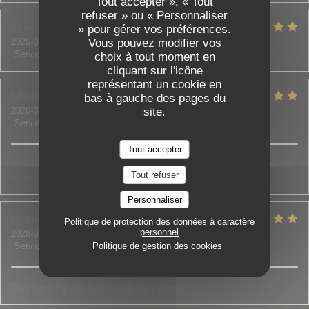
Tout accepter », « Tout
refuser » ou « Personnaliser
Grioua
J
» pour gérer vos préférences.
2026-05-07
- 20:00 - Couverts 2
Vous pouvez modifier vos
Service
:
5
/5
Ambiance
:
5
/5
Cuisine
:
5
/5
Qualité / Prix
:
5
/5
choix à tout moment en
cliquant sur l'icône
représentant un cookie en
Mokhtar
Y
bas à gauche des pages du
2026-05-08
- 21:00 - Couverts 2
site.
Service
:
5
/5
Ambiance
:
5
/5
Cuisine
:
5
/5
Qualité / Prix
:
5
/5
Tout accepter
Comme d’habitude rien à dire. Le personne comme les plats sont
Tout refuser
o top
Personnaliser
Maryam
O
Politique de protection des données à caractère
personnel
2026-05-01
- 20:00 - Couverts 5
Service
:
5
/5
Ambiance
Politique de gestion des cookies
:
5
/5
Cuisine
:
5
/5
Qualité / Prix
:
4
/5
Très bon. Plusieurs visites,jamais déçue