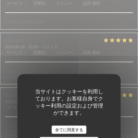
サービス
:
4
/5
雰囲気
:
4
/5
メニュー
:
4
/5
品質-価格
:
4
/5
Très bon restaurant !
Houria
D
2026-06-18
- 20:00 - ゲスト 5
サービス
:
5
/5
雰囲気
:
5
/5
メニュー
:
5
/5
品質-価格
:
5
/5
Super accueil, on nous a bien conseillé et aidé à choisir notre
menu. Tout était bon et frais.
当サイトはクッキーを利用し
Redouane et Sadia
B
ております。お客様自身でク
2026-05-30
- 21:00 - ゲスト 3
ッキー利用の設定および管理
サービス
:
5
/5
雰囲気
:
4
/5
メニュー
:
5
/5
品質-価格
:
5
/5
ができます。
Au top de l accueil jusqu'aux assiettes bien garnies c est les
全てに同意する
meilleurs !!! N'hésitez pas c est top !