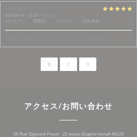
Neda
G
2026-04-30
- 21:00 - ゲスト 2
サービス
:
5
/5
雰囲気
:
5
/5
メニュー
:
5
/5
品質-価格
:
5
/5
Très bon restaurant, un bon accueil. Je recommande
1
2
3
アクセス/お問い合わせ
20 Rue Sigmund Freud - 22 aveue Eugene henaff 69120