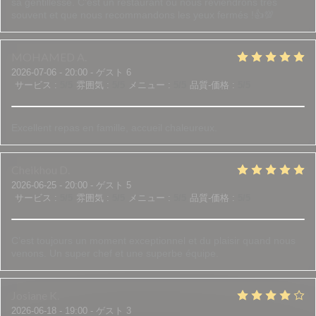
sa gentillesse. C'est un restaurant où nous reviendrons très
souvent et que nous recommandons les yeux fermés !👍💯
MOHAMED
A
2026-07-06
- 20:00 - ゲスト 6
サービス
:
5
/5
雰囲気
:
5
/5
メニュー
:
5
/5
品質-価格
:
5
/5
Excellent repas en famille, accueil chaleureux.
Cheikhou
D
2026-06-25
- 20:00 - ゲスト 5
サービス
:
5
/5
雰囲気
:
5
/5
メニュー
:
5
/5
品質-価格
:
5
/5
C’est toujours un moment exceptionnel et du plaisir quand nous
venons. Un super chef et une superbe équipe.
Josiane
K
2026-06-18
- 19:00 - ゲスト 3