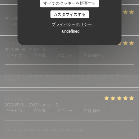
すべてのクッキーを拒否する
Grioua
J
カスタマイズする
2026-05-07
- 20:00 - ゲスト 2
プライバシーポリシー
サービス
:
5
/5
雰囲気
:
5
/5
メニュー
:
5
/5
品質-価格
:
5
/5
undefined
Mokhtar
Y
2026-05-08
- 21:00 - ゲスト 2
サービス
:
5
/5
雰囲気
:
5
/5
メニュー
:
5
/5
品質-価格
:
5
/5
Comme d’habitude rien à dire. Le personne comme les plats sont
o top
Maryam
O
2026-05-01
- 20:00 - ゲスト 5
サービス
:
5
/5
雰囲気
:
5
/5
メニュー
:
5
/5
品質-価格
:
4
/5
Très bon. Plusieurs visites,jamais déçue