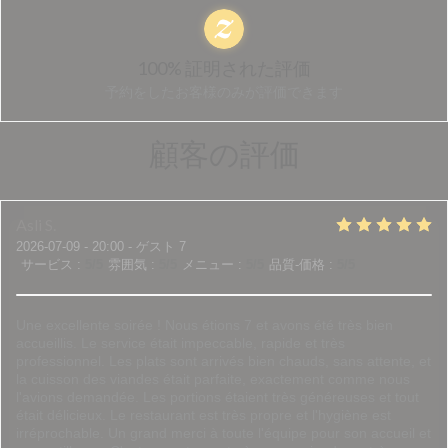
100% 証明された評価
予約をしたお客様のみが評価できます
顧客の評価
Asli
S
2026-07-09
- 20:00 - ゲスト 7
サービス
:
5
/5
雰囲気
:
5
/5
メニュー
:
5
/5
品質-価格
:
5
/5
Une excellente soirée ! Nous étions 7 et avons été très bien
accueillis. Le service était impeccable, rapide et très
professionnel. Les plats sont arrivés bien chauds, sans attente, et
la cuisson des viandes était parfaite, exactement comme nous
l'avions demandée. Les portions étaient très généreuses et tout
était délicieux. Le restaurant est très propre et l'hygiène est
irréprochable. Un grand merci à toute l'équipe pour son accueil et