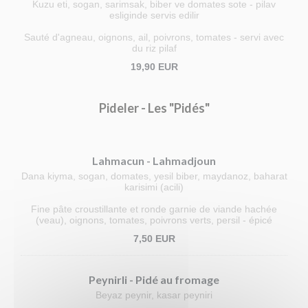
Kuzu eti, sogan, sarimsak, biber ve domates sote - pilav
esliginde servis edilir
Sauté d'agneau, oignons, ail, poivrons, tomates - servi avec
du riz pilaf
19,90 EUR
Pideler - Les "Pidés"
Lahmacun - Lahmadjoun
Dana kiyma, sogan, domates, yesil biber, maydanoz, baharat
karisimi (acili)
Fine pâte croustillante et ronde garnie de viande hachée
(veau), oignons, tomates, poivrons verts, persil - épicé
7,50 EUR
Peynirli - Pidé au fromage
Beyaz peynir, kasar peyniri