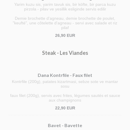
Yarim kuzu sis, yarim tavuk sis, bir köfte, bir parca kuzu
pirzola - pilav ve yesillik esliginde servis edilir
Demie brochette d'agneau, demie brochette de poulet,
"keufté", une côtelette d'agneau - servi avec salade et riz
pilaf
26,90 EUR
Steak - Les Viandes
Dana Kontrfile - Faux filet
Kontrfile (200g), patates kizartmasi, sebze sote ve mantar
sosu
faux filet (200g), servis avec frites, légumes sautés et sauce
aux champignons
22,90 EUR
Bavet - Bavette