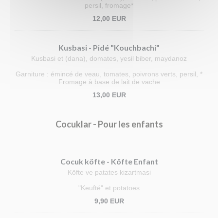
persil, fromage*
12,00 EUR
Kusbasi - Pidé "Kouchbachi"
Kusbasi et (dana), domates, yesil biber, maydanoz
Garniture : émincé de veau, tomates, poivrons verts, persil, *
Fromage à base de lait de vache
13,00 EUR
Cocuklar - Pour les enfants
Cocuk köfte - Köfte Enfant
Köfte ve patates kizartmasi
"Keufté" et potatoes
9,90 EUR