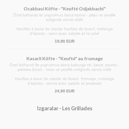
Ocakbasi Köfte - "Keufté Odjakbachi"
Özel baharati ile yogrulmus dana kiyma - pilav ve yesillik
esliginde servis edilir
Keuftés à base de viande hachée de boeuf, mélange
d'épices - servi avec salade et riz pilaf
19,90 EUR
Kasarli Köfte - "Keufté" au fromage
Özel baharati ile yugrulmus dana kaburga eti, kasar peyniri -
patates kizart - masi ve yesillik esliginde servis edilir
Keuftés à base de viande de boeuf, fromage, mélange
d'épices - servis avec salade et potatoes
24,90 EUR
Izgaralar - Les Grillades