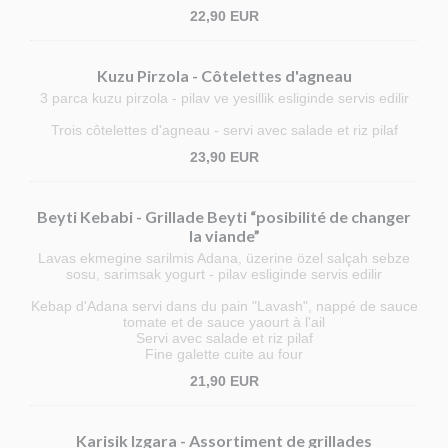
22,90 EUR
Kuzu Pirzola - Côtelettes d'agneau
3 parca kuzu pirzola - pilav ve yesillik esliginde servis edilir
Trois côtelettes d'agneau - servi avec salade et riz pilaf
23,90 EUR
Beyti Kebabi - Grillade Beyti “posibilité de changer
la viande”
Lavas ekmegine sarilmis Adana, üzerine özel salçah sebze
sosu, sarimsak yogurt - pilav esliginde servis edilir
Kebap d'Adana servi dans du pain "Lavash", nappé de sauce
tomate et de sauce yaourt à l'ail
Servi avec salade et riz pilaf
Fine galette cuite au four
21,90 EUR
Karisik Izgara - Assortiment de grillades