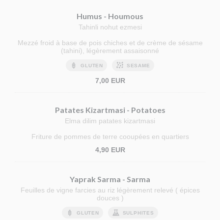
Humus - Houmous
Tahinli nohut ezmesi
Mezzé froid à base de pois chiches et de crème de sésame
(tahini), légèrement assaisonné
GLUTEN
SESAME
7,00 EUR
Patates Kizartmasi - Potatoes
Elma dilim patates kizartmasi
Friture de pommes de terre cooupées en quartiers
4,90 EUR
Yaprak Sarma - Sarma
Feuilles de vigne farcies au riz légèrement relevé ( épices
douces )
GLUTEN
SULPHITES