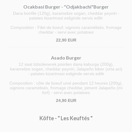
Ocakbasi Burger - "Odjakbachi"Burger
Dana bonfile (120g), karamelize sogan, cheddar peyniri -
patates kizartmasi esliginde servis edilir
Composition : Filet de boeuf, oignons caramélisés, fromage
cheddar - servi avec potatoes
22,90 EUR
Asado Burger
12 saat tütsülenerek pisirilen dana kaburga (200g),
karamelize sogan, cheddar peyniri, Jalapeño biber (orta aci)
- patates kizartmasi esliginde servis edilir
Composition : côte de boeuf umé pendant 12 heures (200g),
oignons caramélisés, fromage cheddar, piment Jalapeño (mi
fort) - servi avec potatoes
24,90 EUR
Köfte - " Les Keuftés "