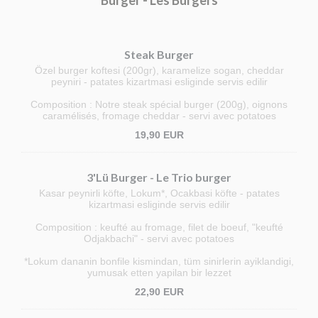
Burger - Les Burgers
Steak Burger
Özel burger koftesi (200gr), karamelize sogan, cheddar
peyniri - patates kizartmasi esliginde servis edilir
Composition : Notre steak spécial burger (200g), oignons
caramélisés, fromage cheddar - servi avec potatoes
19,90 EUR
3'Lü Burger - Le Trio burger
Kasar peynirli köfte, Lokum*, Ocakbasi köfte - patates
kizartmasi esliginde servis edilir
Composition : keufté au fromage, filet de boeuf, "keufté
Odjakbachi" - servi avec potatoes
*Lokum dananin bonfile kismindan, tüm sinirlerin ayiklandigi,
yumusak etten yapilan bir lezzet
22,90 EUR