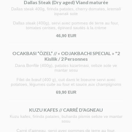
Dallas Steak (Dry aged) Viand maturée
Dallas steak 400g, firinda patates, cherry domates, kremali
ispanak sote
Dallas steak (400g), servi avec pommes de terre au four,
tomates cerises, épinard sautés à la crème
46,90 EUR
OCAKBASI “ÖZEL” // « ODJAKBACHI SPECIAL » "2
Kisllik / 2 Personnes
Dana Bonfile (400g), patates kizartmasi, sebze sote ve
mantar sosu
Filet de bœuf (400 g), cuit dans le boeurre servi avec
potatoes, légumes cuite au four et sauce aux champignons
69,90 EUR
KUZU KAFES // CARRÉ D’AGNEAU
Kuzu kafes, firinda patates, buharda pismis sebze ve mantar
sosu
Carré d'agneau, servi avec pommes de terre au four,