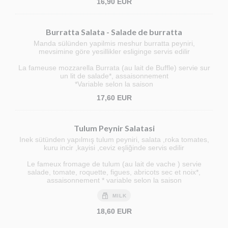
16,90 EUR
Burratta Salata - Salade de burratta
Manda sülünden yapilmis meshur burratta peyniri,
mevsimine göre yesillikler esliginge servis edilir
La fameuse mozzarella Burrata (au lait de Buffle) servie sur
un lit de salade*, assaisonnement
*Variable selon la saison
17,60 EUR
Tulum Peynir Salatasi
Inek sütünden yapılmış tulum peyniri, salata ,roka tomates,
kuru incir ,kayisi ,ceviz eşliğinde servis edilir
Le fameux fromage de tulum (au lait de vache ) servie
salade, tomate, roquette, figues, abricots sec et noix*,
assaisonnement * variable selon la saison
MILK
18,60 EUR