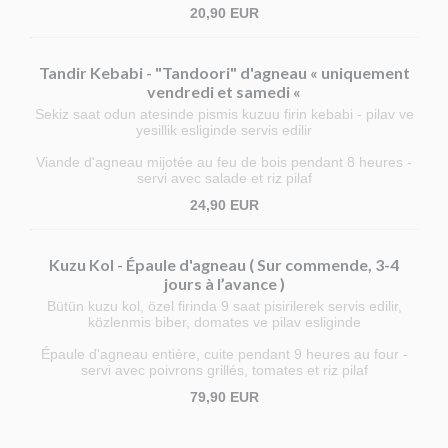
20,90 EUR
Tandir Kebabi - "Tandoori" d'agneau « uniquement
vendredi et samedi «
Sekiz saat odun atesinde pismis kuzuu firin kebabi - pilav ve
yesillik esliginde servis edilir
Viande d'agneau mijotée au feu de bois pendant 8 heures -
servi avec salade et riz pilaf
24,90 EUR
Kuzu Kol - Épaule d'agneau ( Sur commende, 3-4
jours à l’avance )
Bütün kuzu kol, özel firinda 9 saat pisirilerek servis edilir,
közlenmis biber, domates ve pilav esliginde
Épaule d'agneau entière, cuite pendant 9 heures au four -
servi avec poivrons grillés, tomates et riz pilaf
79,90 EUR