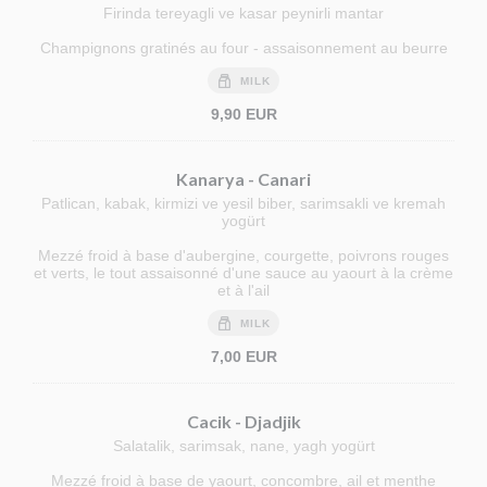
Firinda tereyagli ve kasar peynirli mantar
Champignons gratinés au four - assaisonnement au beurre
MILK
9,90 EUR
Kanarya - Canari
Patlican, kabak, kirmizi ve yesil biber, sarimsakli ve kremah
yogürt
Mezzé froid à base d'aubergine, courgette, poivrons rouges
et verts, le tout assaisonné d'une sauce au yaourt à la crème
et à l'ail
MILK
7,00 EUR
Cacik - Djadjik
Salatalik, sarimsak, nane, yagh yogürt
Mezzé froid à base de yaourt, concombre, ail et menthe