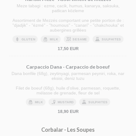
Meze tabagi : ezme, cacik, humus, kanarya, saksuka,
patlican közleme
Assortiment de Mezzés comportant une petite portion de :
"djadjik" - "ézmé" - "houmous" - "canari" - "chakchouka" et
aubergines grillées
GLUTEN
MILK
SESAME
SULPHITES
17,50 EUR
Carpaccio Dana - Carpaccio de boeuf
Dana bonfile (68g), zeytinyagi, parmesan peyniri, roka, nar
eksisi, deniz tuzu
Filet de boeuf (68g), huile d'olive, parmesan, roquette,
mélasse de grenade, fleur de sel
MILK
MUSTARD
SULPHITES
18,90 EUR
Corbalar - Les Soupes