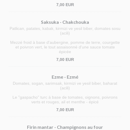
7,00 EUR
Saksuka - Chakchouka
Patlican, patates, kabak, kirmizi ve yesil biber, domates sosu
(acili)
Mezzé froid à base d'aubergine, pomme de terre, courgette
et poivron vert, le tout assaisonné d'une sauce tomate
épicée
7,00 EUR
Ezme - Ezmé
Domates, sogan, sarimsak, kirmizi ve yesil biber, baharat
(acili)
Le "gaspacho" turc à base de tomates, oignons, poivrons
verts et rouges, ail et menthe - épicé
7,00 EUR
Firin mantar - Champignons au four