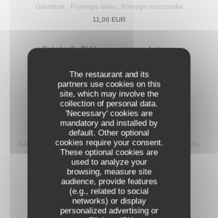
Garniture : Fromage blanc, fromage mozzarella
11,00 EUR
Patatesli - Pidé aux pommes de terre
Patates, kasar peyniri
The restaurant and its
Garniture : pommes de terre, fromage
partners use cookies on this
12,00 EUR
site, which may involve the
collection of personal data.
'Necessary' cookies are
Kiymali - Pidé à la viande hachée
mandatory and installed by
Dana kiyma, domates, yesil biber, maydanoz
default. Other optional
cookies require your consent.
Garniture : viande hachée (boeuf), tomates, poivrons verts,
persil
These optional cookies are
used to analyze your
12,00 EUR
browsing, measure site
audience, provide features
(e.g., related to social
Ispanakli - Pidé aux épinards
networks) or display
Ispanak, kasar peyniri, küflü peynir
personalized advertising or