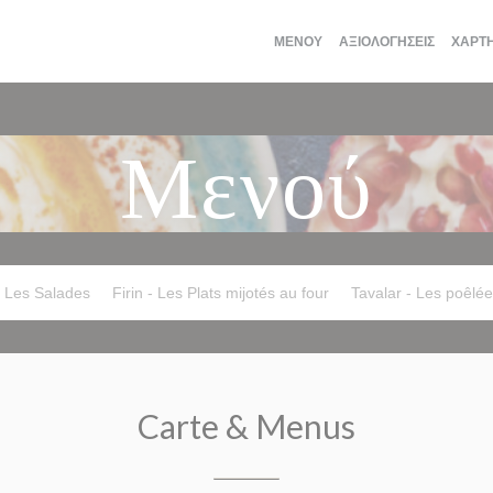
ΜΕΝΟΎ
ΑΞΙΟΛΟΓΉΣΕΙΣ
ΧΆΡΤΗ
Μενού
- Les Salades
Firin - Les Plats mijotés au four
Tavalar - Les poêlé
Carte & Menus