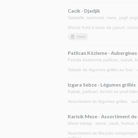
Cacik - Djadjik
Salatalik, sarimsak, nane, yagh yog
Mezzé froid à base de yaourt, conc
ΓΆΛΑ
Patlican Közleme - Aubergines 
Firinda közlenmis patlican, kabak, ki
Salade de légumes grillés au four : a
Izgara Sebze - Légumes grillés
Kabak, patlican, kirmizi ve yesil bi
Assortiment de légumes grillés : au
Karisik Meze - Assortiment de
Meze tabagi : ezme, cacik, humus, 
Assortiment de Mezzés comportant un