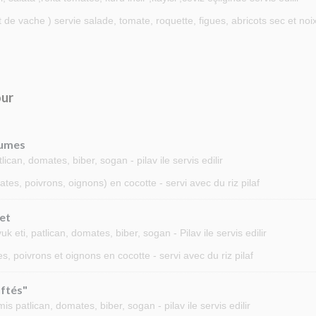
de vache ) servie salade, tomate, roquette, figues, abricots sec et no
our
gumes
can, domates, biber, sogan - pilav ile servis edilir
es, poivrons, oignons) en cocotte - servi avec du riz pilaf
et
eti, patlican, domates, biber, sogan - Pilav ile servis edilir
s, poivrons et oignons en cocotte - servi avec du riz pilaf
ftés"
 patlican, domates, biber, sogan - pilav ile servis edilir