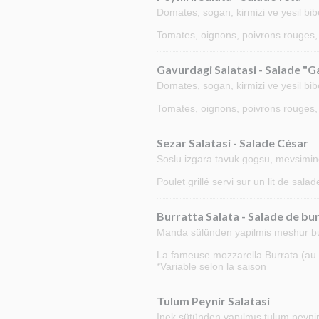
Domates, sogan, kirmizi ve yesil bi
Tomates, oignons, poivrons rouges,
Gavurdagi Salatasi - Salade "
Domates, sogan, kirmizi ve yesil bib
Tomates, oignons, poivrons rouges, 
Sezar Salatasi - Salade César
Soslu izgara tavuk gogsu, mevsimine g
Poulet grillé servi sur un lit de sal
Burratta Salata - Salade de bu
Manda sülünden yapilmis meshur burra
La fameuse mozzarella Burrata (au la
*Variable selon la saison
Tulum Peynir Salatasi
Inek sütünden yapılmış tulum peyniri, 