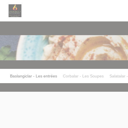
Πίνακας διαχείρισης "Μπισκότων" (Cookies)
Baslangiclar - Les entrées
Corbalar - Les Soupes
Salatalar 