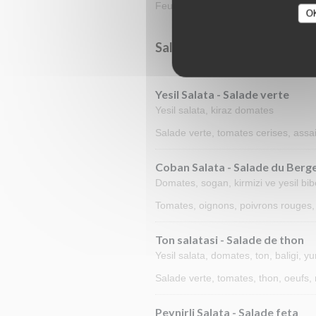
Feuilles de vigne farcies au riz lég
O
Salatalar - Les Salades
Yesil Salata - Salade verte
Yesil salata, kiraz domates
Salade verte, tomates cerises, ass
Coban Salata - Salade du Berg
Domates, sogan, kirmizi ve yesil bib
Tomates, oignons, poivrons rouges,
Ton salatasi - Salade de thon
Yesil salata, domates, ton, baligi, y
Salade verte, tomates, thon, oeufs
Peynirli Salata - Salade feta