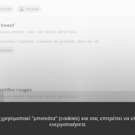
ΟΥΣΆΜΙ
ΘΕΙΏΔΗ
e boeuf
esan peyniri, roka, nar eksisi, deniz tuzu
 parmesan, roquette, mélasse de grenade, fleur de sel
ΘΕΙΏΔΗ
ntilles rouges
esan peyniri, roka nar eksisi, deniz tuzu
 parmesan, roquette, mélasse de grenade, fleur de sel
χρησιμοποιεί "μπισκότα" (cookies) και σας επιτρέπει να ελ
ενεργοποιήσετε
pes (Veau)