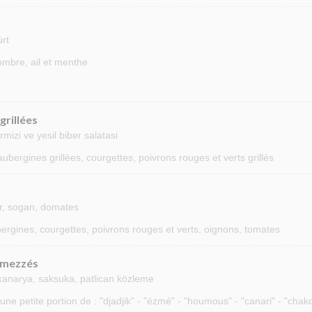
ürt
ombre, ail et menthe
grillées
rmizi ve yesil biber salatasi
ubergines grillées, courgettes, poivrons rouges et verts grillés
ber, sogan, domates
bergines, courgettes, poivrons rouges et verts, oignons, tomates
 mezzés
kanarya, saksuka, patlican közleme
e petite portion de : "djadjik" - "ézmé" - "houmous" - "canari" - "cha