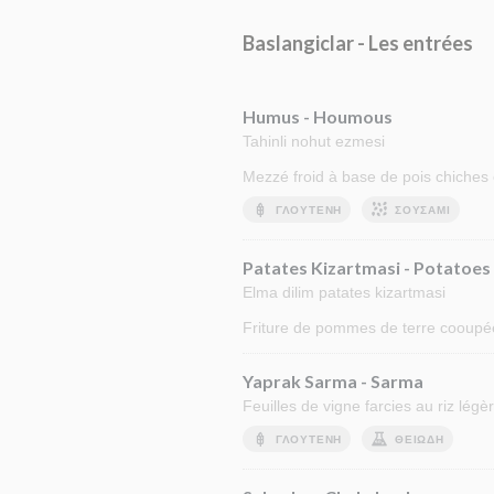
Baslangiclar - Les entrées
Humus - Houmous
Tahinli nohut ezmesi
Mezzé froid à base de pois chiches
ΓΛΟΥΤΈΝΗ
ΣΟΥΣΆΜΙ
Patates Kizartmasi - Potatoes
Elma dilim patates kizartmasi
Friture de pommes de terre cooupée
Yaprak Sarma - Sarma
Feuilles de vigne farcies au riz lég
ΓΛΟΥΤΈΝΗ
ΘΕΙΏΔΗ