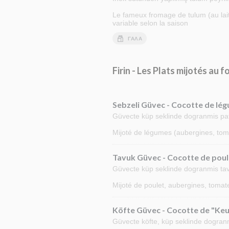
Le fameux fromage de tulum (au lait 
variable selon la saison
ΓΆΛΑ
Firin - Les Plats mijotés au f
Sebzeli Güvec - Cocotte de lé
Güvecte küp seklinde dogranmis patli
Mijoté de légumes (aubergines, tomat
Tavuk Güvec - Cocotte de poul
Güvecte küp seklinde dogranmis tavuk 
Mijoté de poulet, aubergines, tomate
Köfte Güvec - Cocotte de "Keu
Güvecte köfte, küp seklinde dogranmis