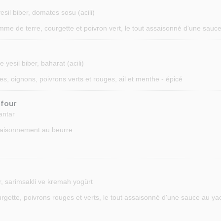
esil biber, domates sosu (acili)
me de terre, courgette et poivron vert, le tout assaisonné d'une sauc
yesil biber, baharat (acili)
s, oignons, poivrons verts et rouges, ail et menthe - épicé
 four
antar
saisonnement au beurre
er, sarimsakli ve kremah yogürt
gette, poivrons rouges et verts, le tout assaisonné d'une sauce au yaou