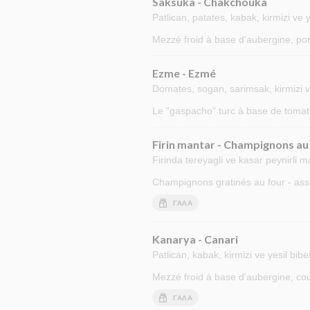
Saksuka - Chakchouka
Patlican, patates, kabak, kirmizi ve y
Mezzé froid à base d'aubergine, pom
Ezme - Ezmé
Domates, sogan, sarimsak, kirmizi ve 
Le "gaspacho" turc à base de tomate
Firin mantar - Champignons au
Firinda tereyagli ve kasar peynirli m
Champignons gratinés au four - as
ΓΆΛΑ
Kanarya - Canari
Patlican, kabak, kirmizi ve yesil bib
Mezzé froid à base d'aubergine, cour
ΓΆΛΑ