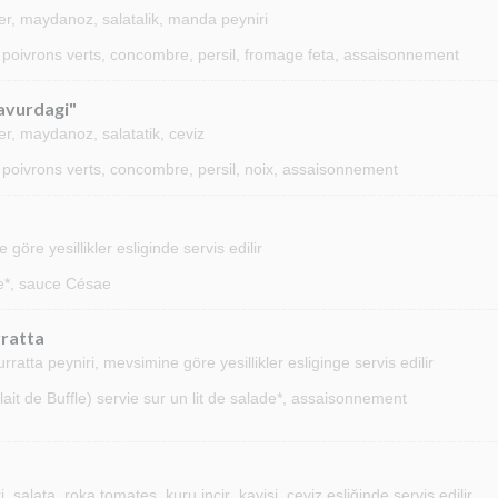
ber, maydanoz, salatalik, manda peyniri
 poivrons verts, concombre, persil, fromage feta, assaisonnement
Gavurdagi"
er, maydanoz, salatatik, ceviz
poivrons verts, concombre, persil, noix, assaisonnement
öre yesillikler esliginde servis edilir
ade*, sauce Césae
rratta
tta peyniri, mevsimine göre yesillikler esliginge servis edilir
it de Buffle) servie sur un lit de salade*, assaisonnement
salata ,roka tomates, kuru incir ,kayisi ,ceviz eşliğinde servis edilir