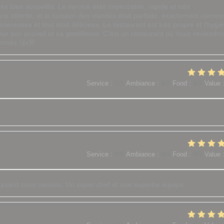
ès bien accueillis. Le service était impeccable, rapide et très
ans attente, et la cuisson des viandes était parfaite, exactement comme
éreuses et tout était délicieux. Le restaurant est très propre et l'hygi
our son accueil et sa gentillesse. C'est un restaurant où nous reviendr
ermés !👍💯
Service
:
5
/5
Ambiance
:
5
/5
Food
:
5
/5
Value
Service
:
5
/5
Ambiance
:
5
/5
Food
:
5
/5
Value
r quand nous venons. Un super chef et une superbe équipe.