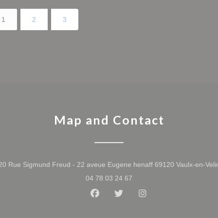
1
2
3
Map and Contact
20 Rue Sigmund Freud - 22 aveue Eugene henaff 69120 Vaulx-en-Veli
04 78 03 24 67
Facebook ((opens in a new win
Twitter ((opens in a new 
Instagram ((opens 