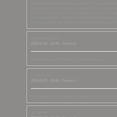
Une excellente soirée ! Nous étions 7 et avons été tr
professionnel. Les plats sont arrivés bien chauds, s
nous l'avions demandée. Les portions étaient très gén
est irréprochable. Un grand merci à toute l'équipe p
très souvent et que nous recommandons les yeux f
MOHAMED
A
2026-07-06
- 20:00 - Guests 6
Excellent repas en famille, accueil chaleureux.
Cheikhou
D
2026-06-25
- 20:00 - Guests 5
C’est toujours un moment exceptionnel et du plaisi
Josiane
K