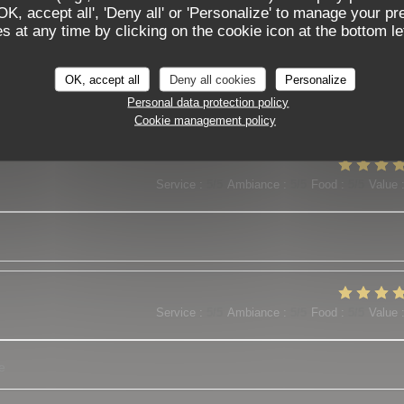
'OK, accept all', 'Deny all' or 'Personalize' to manage your p
 at any time by clicking on the cookie icon at the bottom lef
Service
:
5
/5
Ambiance
:
5
/5
Food
:
5
/5
Value
OK, accept all
Deny all cookies
Personalize
Personal data protection policy
es plats sont o top
Cookie management policy
Service
:
5
/5
Ambiance
:
5
/5
Food
:
5
/5
Value
Service
:
5
/5
Ambiance
:
5
/5
Food
:
5
/5
Value
e