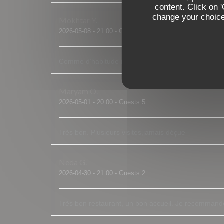
content. Click on 
change your choices
Mokhtar
Y
2026-05-08
- 21:00 - Guests 2
Comme d’habitude rien à dire. Le personne comme l
Maryam
O
2026-05-01
- 20:00 - Guests 5
Très bon. Plusieurs visites,jamais déçue
Neda
G
2026-04-30
- 21:00 - Guests 2
Très bon restaurant, un bon accueil. Je recommand