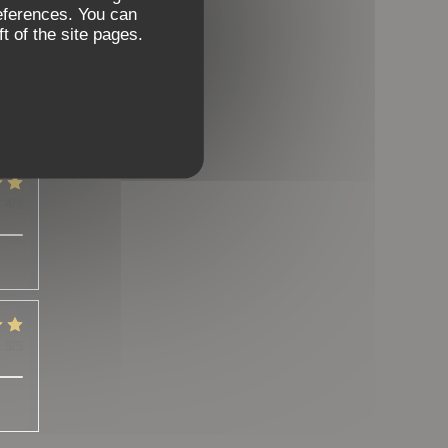
references. You can
t of the site pages.
:
5
/5
:
4
/5
:
5
/5