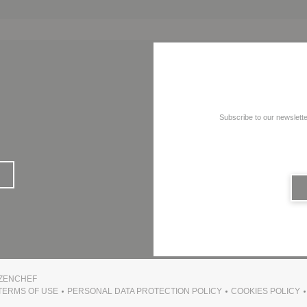
Subscribe to our newslett
((OPENS IN A NEW WINDOW))
ZENCHEF
TERMS OF USE
PERSONAL DATA PROTECTION POLICY
COOKIES POLICY
 IN A NEW WINDOW))
((OPENS IN A NEW WINDOW))
((OPENS IN A NEW WINDOW))
((OPENS 