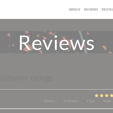
MENUS
REVIEWS
RESTA
Reviews
customer ratings
Service
:
5
/5
Ambiance
:
5
/5
Food
:
5
/5
Value