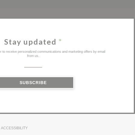
Stay updated
*
er to receive personalized communications and marketing offers by email
from us.
SUBSCRIBE
ACCESSIBILITY
IN A NEW WINDOW))
((OPENS IN A NEW WINDOW))