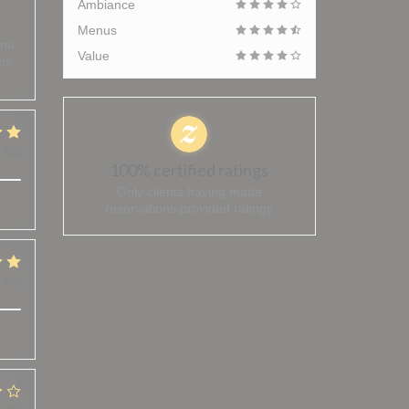
Ambiance
Menus
ène
Value
ons
:
5
/5
100% certified ratings
Only clients having made
reservations provided ratings
:
5
/5