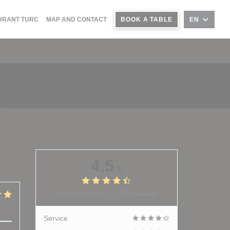
URANT TURC
MAP AND CONTACT
BOOK A TABLE
EN
4.5
/5
Average rating —
3235 reviews
:
5
/5
Service