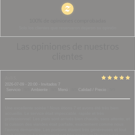
100% de opiniones comprobadas
Solo los clientes que reservaron dejaron su opinión
Las opiniones de nuestros
clientes
Asli
S
2026-07-09
- 20:00 - Invitados 7
Servicio
:
5
/5
Ambiente
:
5
/5
Menú
:
5
/5
Calidad / Precio
:
5
/5
Une excellente soirée ! Nous étions 7 et avons été très bien
accueillis. Le service était impeccable, rapide et très
professionnel. Les plats sont arrivés bien chauds, sans attente, et
la cuisson des viandes était parfaite, exactement comme nous
l'avions demandée. Les portions étaient très généreuses et tout