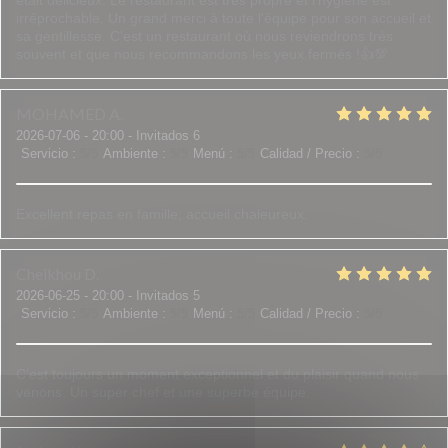
était délicieux. Le restaurant est très propre et l'hygiène est
irréprochable. Un grand merci à toute l'équipe pour son accueil et
sa gentillesse. C'est un restaurant où nous reviendrons très
souvent et que nous recommandons les yeux fermés !👍💯
MOHAMED
A
2026-07-06
- 20:00 - Invitados 6
Servicio
:
5
/5
Ambiente
:
5
/5
Menú
:
5
/5
Calidad / Precio
:
5
/5
Excellent repas en famille, accueil chaleureux.
Cheikhou
D
2026-06-25
- 20:00 - Invitados 5
Servicio
:
5
/5
Ambiente
:
5
/5
Menú
:
5
/5
Calidad / Precio
:
5
/5
C’est toujours un moment exceptionnel et du plaisir quand nous
venons. Un super chef et une superbe équipe.