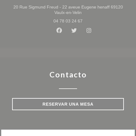
20 Rue Sigmund Freud - 22 aveue Eugene henaff 69120
((abre en una nueva ventan
Vaulx-en-Velin
04 78 03 24 67
Facebook ((abre en una nueva 
Twitter ((abre en una nue
Instagram ((abre e
Contacto
RESERVAR UNA MESA