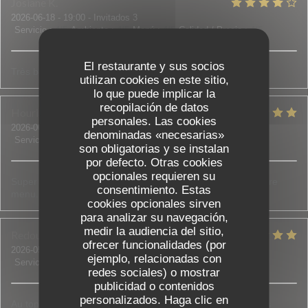
Josiane
K
2026-06-18
- 19:00 - Invitados 3
Servicio
:
4
/5
Ambiente
:
4
/5
Menú
:
4
/5
Calidad / Precio
:
4
/5
El restaurante y sus socios
Très bon restaurant !
utilizan cookies en este sitio,
lo que puede implicar la
recopilación de datos
Houria
D
personales. Las cookies
2026-06-18
- 20:00 - Invitados 5
denominadas «necesarias»
Servicio
:
5
/5
Ambiente
:
5
/5
Menú
:
5
/5
Calidad / Precio
:
5
/5
son obligatorias y se instalan
por defecto. Otras cookies
opcionales requieren su
Super accueil, on nous a bien conseillé et aidé à choisir notre
consentimiento. Estas
menu. Tout était bon et frais.
cookies opcionales sirven
para analizar su navegación,
medir la audiencia del sitio,
Redouane et Sadia
B
ofrecer funcionalidades (por
2026-05-30
- 21:00 - Invitados 3
ejemplo, relacionadas con
Servicio
:
5
/5
Ambiente
:
4
/5
Menú
:
5
/5
Calidad / Precio
:
5
/5
redes sociales) o mostrar
publicidad o contenidos
personalizados. Haga clic en
Au top de l accueil jusqu'aux assiettes bien garnies c est les