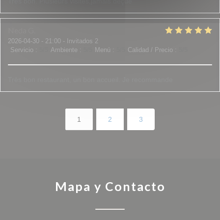
Très bon. Plusieurs visites,jamais déçue
Neda
G
2026-04-30
- 21:00 - Invitados 2
Servicio
:
5
/5
Ambiente
:
5
/5
Menú
:
5
/5
Calidad / Precio
:
5
/5
Très bon restaurant, un bon accueil. Je recommande
1
2
3
Mapa y Contacto