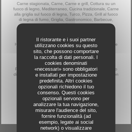
Carne stagionata, Carne, Carne e grill, Cottura su un
fuoco di legno, Mediterraneo, Cucina tradizionale, Carne
alla griglia sul fuoco di legna, Turco, Pizza, Grill al fuoco
di legna di fumo, Griglia, Gastronomico, Barbecue,
grigliato
Tipologia
Il ristorante e i suoi partner
Halal, Carni eccezionali, Ristorante di carne, Ristorante
utilizzano cookies su questo
gastronomico, Grill Restaurant, Trattoria
sito, che possono comportare
la raccolta di dati personali. I
cookies denominati
Servizi
«necessari» sono obbligatori
Parcheggio privato gratuito, Aria condizionata, Accesso
disabili, Parcheggio privato, Parcheggio, Wifi, Vendita on
e installati per impostazione
o dai locali, Terrazza riscaldata, Terrazzo, cibo da
predefinita. Altri cookies
asporto
opzionali richiedono il tuo
consenso. Questi cookies
opzionali servono per
Metodo di pagamento
analizzare la tua navigazione,
Senza contatto, Paypal, Visa, Contactless Payment,
misurare l'audience del sito,
Maestro, Contanti, Bancomat
fornire funzionalità (ad
esempio, legate ai social
network) o visualizzare