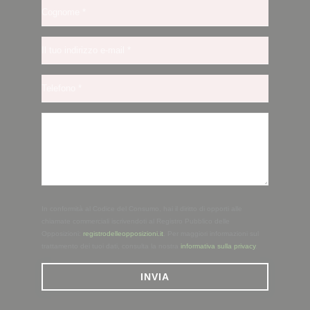
In conformità al Codice del Consumo, hai il diritto di opporti alle
chiamate commerciali iscrivendoti al Registro Pubblico delle
Opposizioni:
registrodelleopposizioni.it
. Per maggiori informazioni sul
trattamento dei tuoi dati, consulta la nostra
informativa sulla privacy
.