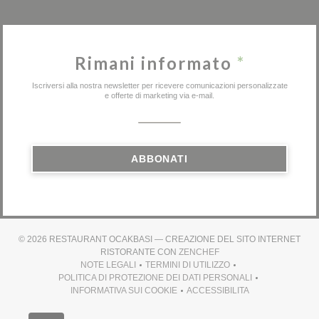
Rimani informato
*
Iscriversi alla nostra newsletter per ricevere comunicazioni personalizzate
e offerte di marketing via e-mail.
ABBONATI
© 2026 RESTAURANT OCAKBASI — CREAZIONE DEL SITO INTERNET
((APRE UNA NUOVA FIN
RISTORANTE CON
ZENCHEF
NOTE LEGALI
TERMINI DI UTILIZZO
((APRE UNA NUOVA FINESTRA))
((APRE UNA NUOVA FINESTRA)
POLITICA DI PROTEZIONE DEI DATI PERSONALI
((APRE UNA NUOVA FINESTRA))
INFORMATIVA SUI COOKIE
ACCESSIBILITA
((APRE UNA NUOVA FINESTRA))
((APRE UNA NUOVA FINE