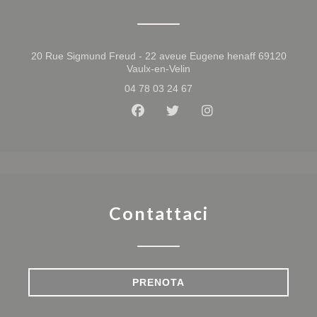
20 Rue Sigmund Freud - 22 aveue Eugene henaff 69120
((apre una nuova finestra))
Vaulx-en-Velin
04 78 03 24 67
Facebook ((apre una nuova fine
Twitter ((apre una nuova f
Instagram ((apre un
Contattaci
PRENOTA