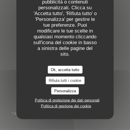
pubblicità o contenuti
personalizzati. Clicca su
Orari
'Accetta tutto', 'Rifiuta tutto' o
'Personalizza' per gestire le
tue preferenze. Puoi
modificare le tue scelte in
qualsiasi momento cliccando
Lunedi
sull'icona del cookie in basso
11:30 - 14:30
18:30 - 22:30 *
•
a sinistra delle pagine del
sito.
Martedi
11:30 - 14:30
16:30 - 22:30 *
•
Ok, accetta tutto
Mercoledi
Rifiuta tutti i cookie
Chiuso
Personalizza
Gio
-
Dom
Politica di protezione dei dati personali
11:30 - 14:30
18:30 - 22:30 *
•
Politica di gestione dei cookie
* Solo su prenotazione