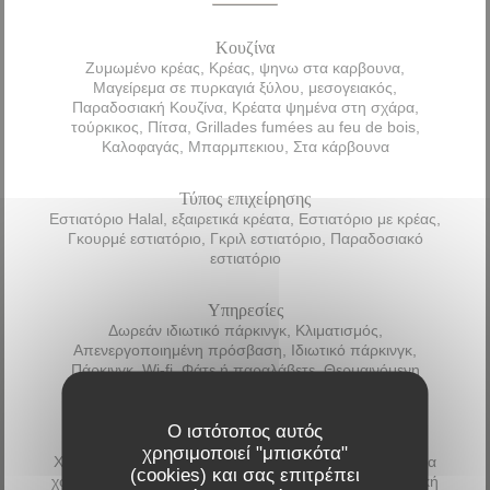
Κουζίνα
Ζυμωμένο κρέας, Κρέας, ψηνω στα καρβουνα,
Μαγείρεμα σε πυρκαγιά ξύλου, μεσογειακός,
Παραδοσιακή Κουζίνα, Κρέατα ψημένα στη σχάρα,
τούρκικος, Πίτσα, Grillades fumées au feu de bois,
Καλοφαγάς, Μπαρμπεκιου, Στα κάρβουνα
Τύπος επιχείρησης
Εστιατόριο Halal, εξαιρετικά κρέατα, Εστιατόριο με κρέας,
Γκουρμέ εστιατόριο, Γκριλ εστιατόριο, Παραδοσιακό
εστιατόριο
Υπηρεσίες
Δωρεάν ιδιωτικό πάρκινγκ, Κλιματισμός,
Απενεργοποιημένη πρόσβαση, Ιδιωτικό πάρκινγκ,
Πάρκινγκ, Wi-fi, Φάτε ή παραλάβετε, Θερμαινόμενη
βεράντα, ταράτσα, Πάρε μακριά
Ο ιστότοπος αυτός
Μέθοδοι πληρωμής
χρησιμοποιεί "μπισκότα"
Χωρίς επαφή, Paypal, Visa, Χρώμα χωρίς επαφήΧρώμα
(cookies) και σας επιτρέπει
χωρίς επαφή, Μουσικοδιδάσκαλος, Μετρητά, Χρεωστική