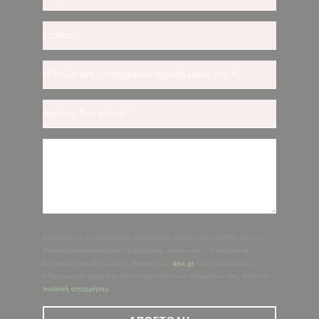
Σύμφωνα με τον κανονισμό προστασίας δεδομένων (GDPR), έχετε το
δικαίωμα να αντιταχθείτε σε εμπορικές επικοινωνίες. Μπορείτε να
εγγραφείτε στο Μητρώο του Άρθρου 11:
dpa.gr
. Για περισσότερες
πληροφορίες σχετικά με την επεξεργασία των δεδομένων σας, δείτε την
πολιτική απορρήτου
.