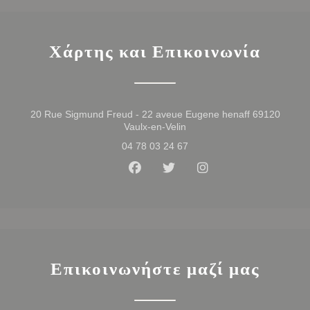
Χάρτης και Επικοινωνία
20 Rue Sigmund Freud - 22 aveue Eugene henaff 69120
((ανοίγει σε νέο παράθυρο))
Vaulx-en-Velin
04 78 03 24 67
Facebook ((ανοίγει σε νέο παρά
Twitter ((ανοίγει σε νέο 
Instagram ((ανοίγε
Επικοινωνήστε μαζί μας