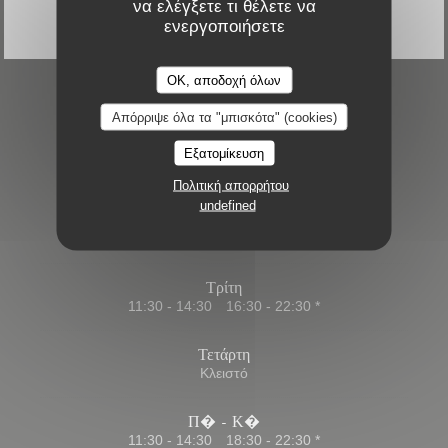
να ελέγξετε τι θέλετε να
κάρτα
ενεργοποιήσετε
OK, αποδοχή όλων
Ώρες λειτουργίας
Απόρριψε όλα τα "μπισκότα" (cookies)
Εξατομίκευση
Πολιτική απορρήτου
undefined
Δευτέρα
11:30 - 14:30
18:30 - 22:30 *
•
Τρίτη
11:30 - 14:30
16:30 - 22:30 *
•
Τετάρτη
Κλειστό
Π�
-
Κ�
11:30 - 14:30
18:30 - 22:30 *
•