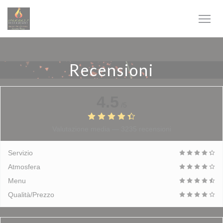
Personalizzazione delle tue scelte sui cookie
Recensioni
4.5
/5
Valutazione media —
3235 recensioni
Servizio
Atmosfera
Menu
Qualità/Prezzo