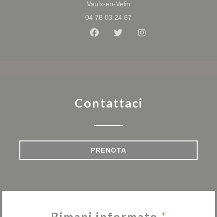
((apre una nuova finestra))
Vaulx-en-Velin
04 78 03 24 67
Facebook ((apre una nuova fine
Twitter ((apre una nuova f
Instagram ((apre un
Contattaci
PRENOTA
Rimani informato
*