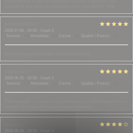
sa gentillesse. C'est un restaurant où nous reviendrons très
souvent et que nous recommandons les yeux fermés !👍💯
MOHAMED
A
2026-07-06
- 20:00 - Ospiti 6
Servizio
:
5
/5
Atmosfera
:
5
/5
Cucina
:
5
/5
Qualità / Prezzo
:
5
/5
Excellent repas en famille, accueil chaleureux.
Cheikhou
D
2026-06-25
- 20:00 - Ospiti 5
Servizio
:
5
/5
Atmosfera
:
5
/5
Cucina
:
5
/5
Qualità / Prezzo
:
5
/5
C’est toujours un moment exceptionnel et du plaisir quand nous
venons. Un super chef et une superbe équipe.
Josiane
K
2026-06-18
- 19:00 - Ospiti 3