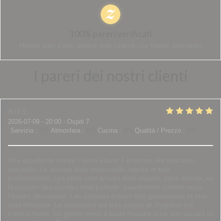
100% pareri verificati
Hanno dato il loro parere solo i clienti che hanno prenotato
I pareri dei nostri clienti
Asli
S
2026-07-09
- 20:00 - Ospiti 7
Servizio
:
5
/5
Atmosfera
:
5
/5
Cucina
:
5
/5
Qualità / Prezzo
:
5
/5
Une excellente soirée ! Nous étions 7 et avons été très bien
accueillis. Le service était impeccable, rapide et très
professionnel. Les plats sont arrivés bien chauds, sans attente, et
la cuisson des viandes était parfaite, exactement comme nous
l'avions demandée. Les portions étaient très généreuses et tout
était délicieux. Le restaurant est très propre et l'hygiène est
irréprochable. Un grand merci à toute l'équipe pour son accueil et