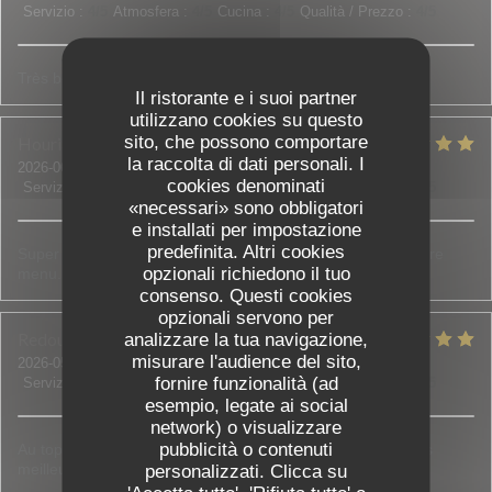
Servizio
:
4
/5
Atmosfera
:
4
/5
Cucina
:
4
/5
Qualità / Prezzo
:
4
/5
Très bon restaurant !
Il ristorante e i suoi partner
utilizzano cookies su questo
sito, che possono comportare
Houria
D
la raccolta di dati personali. I
2026-06-18
- 20:00 - Ospiti 5
cookies denominati
Servizio
:
5
/5
Atmosfera
:
5
/5
Cucina
:
5
/5
Qualità / Prezzo
:
5
/5
«necessari» sono obbligatori
e installati per impostazione
predefinita. Altri cookies
Super accueil, on nous a bien conseillé et aidé à choisir notre
opzionali richiedono il tuo
menu. Tout était bon et frais.
consenso. Questi cookies
opzionali servono per
Redouane et Sadia
B
analizzare la tua navigazione,
misurare l'audience del sito,
2026-05-30
- 21:00 - Ospiti 3
fornire funzionalità (ad
Servizio
:
5
/5
Atmosfera
:
4
/5
Cucina
:
5
/5
Qualità / Prezzo
:
5
/5
esempio, legate ai social
network) o visualizzare
pubblicità o contenuti
Au top de l accueil jusqu'aux assiettes bien garnies c est les
meilleurs !!! N'hésitez pas c est top !
personalizzati. Clicca su