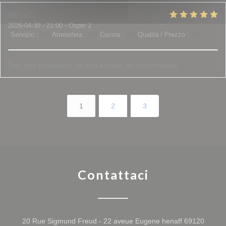
Neda
G
2026-04-30
- 21:00 - Ospiti 2
Servizio
:
5
/5
Atmosfera
:
5
/5
Cucina
:
5
/5
Qualità / Prezzo
:
5
/5
Très bon restaurant, un bon accueil. Je recommande
1
2
3
Contattaci
20 Rue Sigmund Freud - 22 aveue Eugene henaff 69120