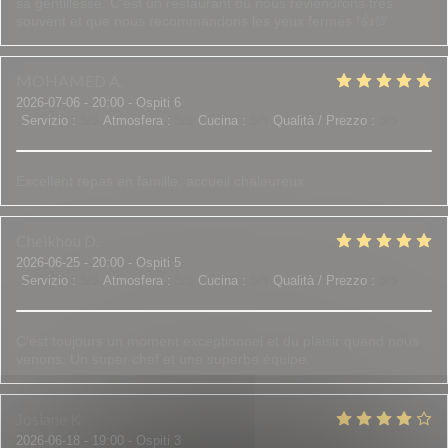
sa gentillesse. C'est un restaurant où nous reviendrons très
souvent et que nous recommandons les yeux fermés !👍💯
MOHAMED
A
2026-07-06
- 20:00 - Ospiti 6
Servizio
:
5
/5
Atmosfera
:
5
/5
Cucina
:
5
/5
Qualità / Prezzo
:
5
/5
Excellent repas en famille, accueil chaleureux.
Cheikhou
D
2026-06-25
- 20:00 - Ospiti 5
Servizio
:
5
/5
Atmosfera
:
5
/5
Cucina
:
5
/5
Qualità / Prezzo
:
5
/5
C’est toujours un moment exceptionnel et du plaisir quand nous
venons. Un super chef et une superbe équipe.
Josiane
K
2026-06-18
- 19:00 - Ospiti 3