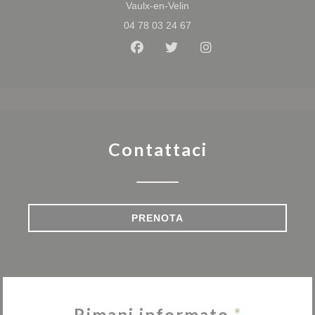
((apre una nuova finestra))
Vaulx-en-Velin
04 78 03 24 67
Facebook ((apre una nuova fine
Twitter ((apre una nuova f
Instagram ((apre un
Contattaci
PRENOTA
Rimani informato
*