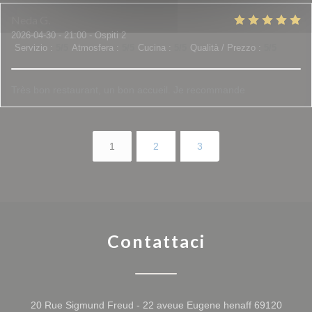
Neda
G
2026-04-30
- 21:00 - Ospiti 2
Servizio
:
5
/5
Atmosfera
:
5
/5
Cucina
:
5
/5
Qualità / Prezzo
:
5
/5
Très bon restaurant, un bon accueil. Je recommande
1
2
3
Contattaci
20 Rue Sigmund Freud - 22 aveue Eugene henaff 69120