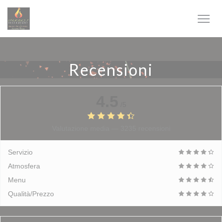
Personalizzazione delle tue scelte sui cookie
Recensioni
4.5
/5
Valutazione media —
3235 recensioni
Servizio
Atmosfera
Menu
Qualità/Prezzo