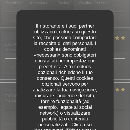
Servizio
:
4
/5
Atmosfera
:
4
/5
Cucina
:
4
/5
Qualità / Prezzo
:
4
/5
Très bon restaurant !
Il ristorante e i suoi partner
utilizzano cookies su questo
sito, che possono comportare
Houria
D
la raccolta di dati personali. I
2026-06-18
- 20:00 - Ospiti 5
cookies denominati
Servizio
:
5
/5
Atmosfera
:
5
/5
Cucina
:
5
/5
Qualità / Prezzo
:
5
/5
«necessari» sono obbligatori
e installati per impostazione
predefinita. Altri cookies
Super accueil, on nous a bien conseillé et aidé à choisir notre
opzionali richiedono il tuo
menu. Tout était bon et frais.
consenso. Questi cookies
opzionali servono per
Redouane et Sadia
B
analizzare la tua navigazione,
misurare l'audience del sito,
2026-05-30
- 21:00 - Ospiti 3
fornire funzionalità (ad
Servizio
:
5
/5
Atmosfera
:
4
/5
Cucina
:
5
/5
Qualità / Prezzo
:
5
/5
esempio, legate ai social
network) o visualizzare
pubblicità o contenuti
Au top de l accueil jusqu'aux assiettes bien garnies c est les
meilleurs !!! N'hésitez pas c est top !
personalizzati. Clicca su