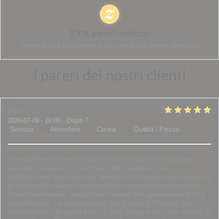
100% pareri verificati
Hanno dato il loro parere solo i clienti che hanno prenotato
I pareri dei nostri clienti
Asli
S
2026-07-09
- 20:00 - Ospiti 7
Servizio
:
5
/5
Atmosfera
:
5
/5
Cucina
:
5
/5
Qualità / Prezzo
:
5
/5
Une excellente soirée ! Nous étions 7 et avons été très bien
accueillis. Le service était impeccable, rapide et très
professionnel. Les plats sont arrivés bien chauds, sans attente, et
la cuisson des viandes était parfaite, exactement comme nous
l'avions demandée. Les portions étaient très généreuses et tout
était délicieux. Le restaurant est très propre et l'hygiène est
irréprochable. Un grand merci à toute l'équipe pour son accueil et