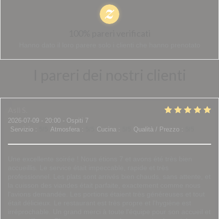
100% pareri verificati
Hanno dato il loro parere solo i clienti che hanno prenotato
I pareri dei nostri clienti
Asli
S
2026-07-09
- 20:00 - Ospiti 7
Servizio
:
5
/5
Atmosfera
:
5
/5
Cucina
:
5
/5
Qualità / Prezzo
:
5
/5
Une excellente soirée ! Nous étions 7 et avons été très bien
accueillis. Le service était impeccable, rapide et très
professionnel. Les plats sont arrivés bien chauds, sans attente, et
la cuisson des viandes était parfaite, exactement comme nous
l'avions demandée. Les portions étaient très généreuses et tout
était délicieux. Le restaurant est très propre et l'hygiène est
irréprochable. Un grand merci à toute l'équipe pour son accueil et