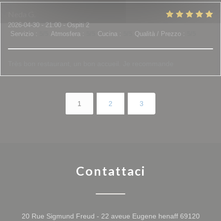
Neda
G
2026-04-30
- 21:00 - Ospiti 2
Servizio
:
5
/5
Atmosfera
:
5
/5
Cucina
:
5
/5
Qualità / Prezzo
:
5
/5
Très bon restaurant, un bon accueil. Je recommande
1
2
3
Contattaci
20 Rue Sigmund Freud - 22 aveue Eugene henaff 69120