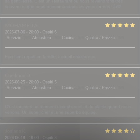
sa gentillesse. C'est un restaurant où nous reviendrons très
souvent et que nous recommandons les yeux fermés !👍💯
MOHAMED
A
2026-07-06
- 20:00 - Ospiti 6
Servizio
:
5
/5
Atmosfera
:
5
/5
Cucina
:
5
/5
Qualità / Prezzo
:
5
/5
Excellent repas en famille, accueil chaleureux.
Cheikhou
D
2026-06-25
- 20:00 - Ospiti 5
Servizio
:
5
/5
Atmosfera
:
5
/5
Cucina
:
5
/5
Qualità / Prezzo
:
5
/5
C’est toujours un moment exceptionnel et du plaisir quand nous
venons. Un super chef et une superbe équipe.
Josiane
K
2026-06-18
- 19:00 - Ospiti 3