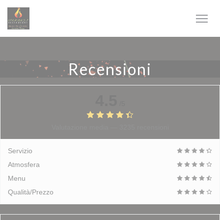
Personalizzazione delle tue scelte sui cookie
Recensioni
4.5
/5
Valutazione media —
3235 recensioni
Servizio
Atmosfera
Menu
Qualità/Prezzo