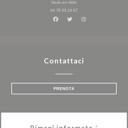
((apre una nuova finestra))
Vaulx-en-Velin
04 78 03 24 67
Facebook ((apre una nuova fine
Twitter ((apre una nuova f
Instagram ((apre un
Contattaci
PRENOTA
Rimani informato
*