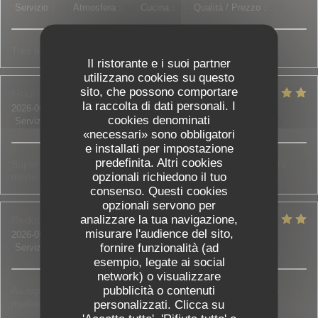
Servizio
:
4
/5
Atmosfera
:
4
/5
Cucina
:
4
/5
Qualità / Prezzo
:
4
/5
Très bon restaurant !
Il ristorante e i suoi partner
utilizzano cookies su questo
sito, che possono comportare
Houria
D
la raccolta di dati personali. I
2026-06-18
- 20:00 - Ospiti 5
cookies denominati
Servizio
:
5
/5
Atmosfera
:
5
/5
Cucina
:
5
/5
Qualità / Prezzo
:
5
/5
«necessari» sono obbligatori
e installati per impostazione
predefinita. Altri cookies
Super accueil, on nous a bien conseillé et aidé à choisir notre
opzionali richiedono il tuo
menu. Tout était bon et frais.
consenso. Questi cookies
opzionali servono per
Redouane et Sadia
B
analizzare la tua navigazione,
misurare l'audience del sito,
2026-05-30
- 21:00 - Ospiti 3
fornire funzionalità (ad
Servizio
:
5
/5
Atmosfera
:
4
/5
Cucina
:
5
/5
Qualità / Prezzo
:
5
/5
esempio, legate ai social
network) o visualizzare
pubblicità o contenuti
Au top de l accueil jusqu'aux assiettes bien garnies c est les
meilleurs !!! N'hésitez pas c est top !
personalizzati. Clicca su