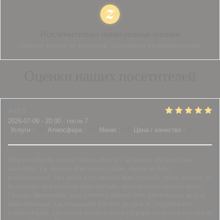
Исключительно проверенные оценки
Оценки только от клиентов, сделавших резервирование
Оценки наших посетителей
Asli
S
2026-07-09
- 20:00 - гости 7
Услуги
:
5
/5
Атмосфера
:
5
/5
Меню
:
5
/5
Цена / качество
:
5
/5
Une excellente soirée ! Nous étions 7 et avons été très bien
accueillis. Le service était impeccable, rapide et très
professionnel. Les plats sont arrivés bien chauds, sans attente, et
la cuisson des viandes était parfaite, exactement comme nous
l'avions demandée. Les portions étaient très généreuses et tout
était délicieux. Le restaurant est très propre et l'hygiène est
irréprochable. Un grand merci à toute l'équipe pour son accueil et