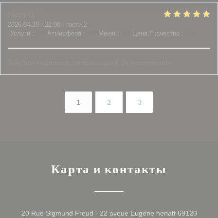
Neda
G
2026-04-30
- 21:00 - гости 2
Услуги
:
5
/5
Атмосфера
:
5
/5
Меню
:
5
/5
Цена / качество
:
5
/5
Très bon restaurant, un bon accueil. Je recommande
1
2
3
Карта и контакты
20 Rue Sigmund Freud - 22 aveue Eugene henaff 69120