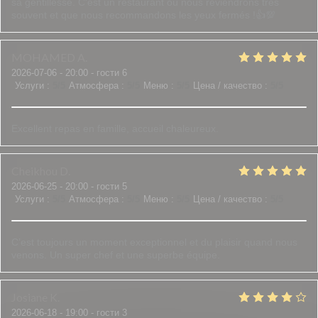
sa gentillesse. C'est un restaurant où nous reviendrons très
souvent et que nous recommandons les yeux fermés !👍💯
MOHAMED
A
2026-07-06
- 20:00 - гости 6
Услуги
:
5
/5
Атмосфера
:
5
/5
Меню
:
5
/5
Цена / качество
:
5
/5
Excellent repas en famille, accueil chaleureux.
Cheikhou
D
2026-06-25
- 20:00 - гости 5
Услуги
:
5
/5
Атмосфера
:
5
/5
Меню
:
5
/5
Цена / качество
:
5
/5
C’est toujours un moment exceptionnel et du plaisir quand nous
venons. Un super chef et une superbe équipe.
Josiane
K
2026-06-18
- 19:00 - гости 3