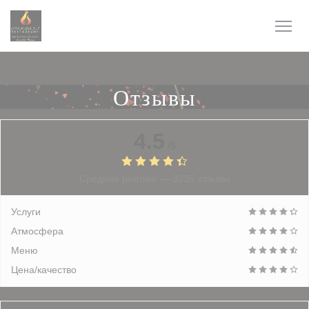
Панель управления cookies
Отзывы
4.5
/5
Средний рейтинг —
3235 отзывы
Услуги
Атмосфера
Меню
Цена/качество