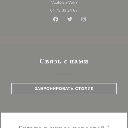
((открывается в новом окне
Vaulx-en-Velin
04 78 03 24 67
Facebook ((открывается в нов
Twitter ((открывается в 
Instagram ((открыв
Связь с нами
ЗАБРОНИРОВАТЬ СТОЛИК
Будьте в курсе новостей
*