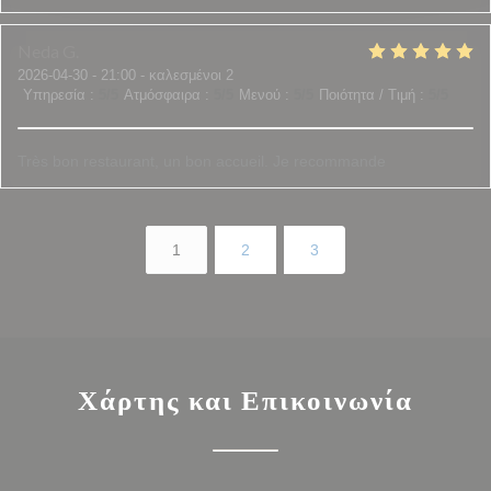
Neda
G
2026-04-30
- 21:00 - καλεσμένοι 2
Υπηρεσία
:
5
/5
Ατμόσφαιρα
:
5
/5
Μενού
:
5
/5
Ποιότητα / Τιμή
:
5
/5
Très bon restaurant, un bon accueil. Je recommande
1
2
3
Χάρτης και Επικοινωνία