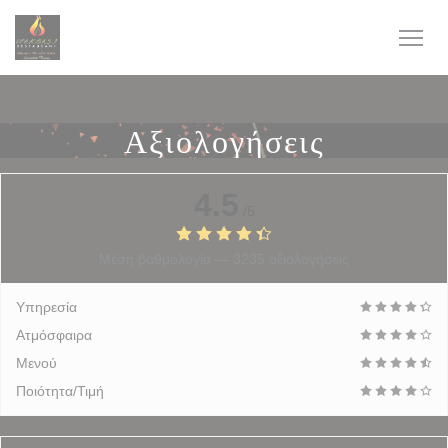
Πίνακας διαχείρισης "Μπισκότων" (Cookies)
Αξιολογήσεις
4.5
/5
Μέση βαθμολογία —
3235 αξιολογήσεις
Υπηρεσία
Ατμόσφαιρα
Μενού
Ποιότητα/Τιμή