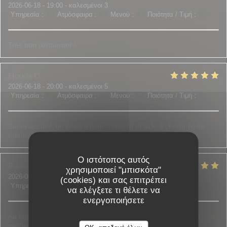
2026-06-18
- 19:00 - καλεσμένοι 3
Υπηρεσία
:
4
/5
Ατμόσφαιρα
:
4
/5
Μενού
:
4
/5
Ποιότητα / Τιμή
:
4
/5
Très bon restaurant !
Houria
D
2026-06-18
- 20:00 - καλεσμένοι 5
Υπηρεσία
:
5
/5
Ατμόσφαιρα
:
5
/5
Μενού
:
5
/5
Ποιότητα / Τιμή
:
5
/5
Super accueil, on nous a bien conseillé et aidé à choisir notre
menu. Tout était bon et frais.
Ο ιστότοπος αυτός
Redouane et Sadia
B
χρησιμοποιεί "μπισκότα"
2026-05-30
- 21:00 - καλεσμένοι 3
(cookies) και σας επιτρέπει
Υπηρεσία
:
5
/5
Ατμόσφαιρα
:
4
/5
Μενού
:
5
/5
Ποιότητα / Τιμή
:
5
/5
να ελέγξετε τι θέλετε να
ενεργοποιήσετε
Au top de l accueil jusqu'aux assiettes bien garnies c est les
meilleurs !!! N'hésitez pas c est top !