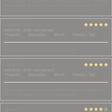
irréprochable. Un grand merci à toute l'équipe pour son accueil et
sa gentillesse. C'est un restaurant où nous reviendrons très
souvent et que nous recommandons les yeux fermés !👍💯
MOHAMED
A
2026-07-06
- 20:00 - καλεσμένοι 6
Υπηρεσία
:
5
/5
Ατμόσφαιρα
:
5
/5
Μενού
:
5
/5
Ποιότητα / Τιμή
:
5
/5
Excellent repas en famille, accueil chaleureux.
Cheikhou
D
2026-06-25
- 20:00 - καλεσμένοι 5
Υπηρεσία
:
5
/5
Ατμόσφαιρα
:
5
/5
Μενού
:
5
/5
Ποιότητα / Τιμή
:
5
/5
C’est toujours un moment exceptionnel et du plaisir quand nous
venons. Un super chef et une superbe équipe.
Josiane
K