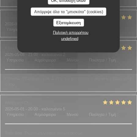
OK, αποδοχή όλων
Απόρριψε όλα τα "μπισκότα" (cookies)
Grioua
J
Εξατομίκευση
2026-05-07
- 20:00 - καλεσμένοι 2
Υπηρεσία
:
5
/5
Ατμόσφαιρα
:
5
/5
Μενού
:
5
/5
Ποιότητα / Τιμή
:
5
/5
Πολιτική απορρήτου
undefined
Mokhtar
Y
2026-05-08
- 21:00 - καλεσμένοι 2
Υπηρεσία
:
5
/5
Ατμόσφαιρα
:
5
/5
Μενού
:
5
/5
Ποιότητα / Τιμή
:
5
/5
Comme d’habitude rien à dire. Le personne comme les plats sont
o top
Maryam
O
2026-05-01
- 20:00 - καλεσμένοι 5
Υπηρεσία
:
5
/5
Ατμόσφαιρα
:
5
/5
Μενού
:
5
/5
Ποιότητα / Τιμή
:
4
/5
Très bon. Plusieurs visites,jamais déçue