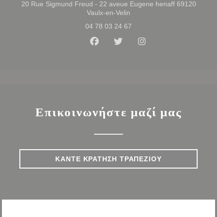
20 Rue Sigmund Freud - 22 aveue Eugene henaff 69120
((ανοίγει σε νέο παράθυρο))
Vaulx-en-Velin
04 78 03 24 67
Facebook ((ανοίγει σε νέο παρά
Twitter ((ανοίγει σε νέο 
Instagram ((ανοίγε
Επικοινωνήστε μαζί μας
ΚΆΝΤΕ ΚΡΆΤΗΣΗ ΤΡΑΠΕΖΙΟΎ