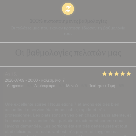
100% πιστοποιημένες βαθμολογίες
Οι πελάτες μας που έκαναν κράτηση έδωσαν τη βαθμολογία
τους
Οι βαθμολογίες πελατών μας
Asli
S
2026-07-09
- 20:00 - καλεσμένοι 7
Υπηρεσία
:
5
/5
Ατμόσφαιρα
:
5
/5
Μενού
:
5
/5
Ποιότητα / Τιμή
:
5
/5
Une excellente soirée ! Nous étions 7 et avons été très bien
accueillis. Le service était impeccable, rapide et très
professionnel. Les plats sont arrivés bien chauds, sans attente, et
la cuisson des viandes était parfaite, exactement comme nous
l'avions demandée. Les portions étaient très généreuses et tout
était délicieux. Le restaurant est très propre et l'hygiène est